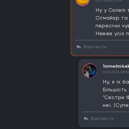
02.11.2023, 22:47
Ну у Склепі 
Сігмайєр та 
пересічні чу
Невже усіх 
Відповісти
1nime6ni4e
03.11.2023, 08:56
Ну, я їх 
Більшість
"Сестри Ф
неї. (Суп
Відповісти