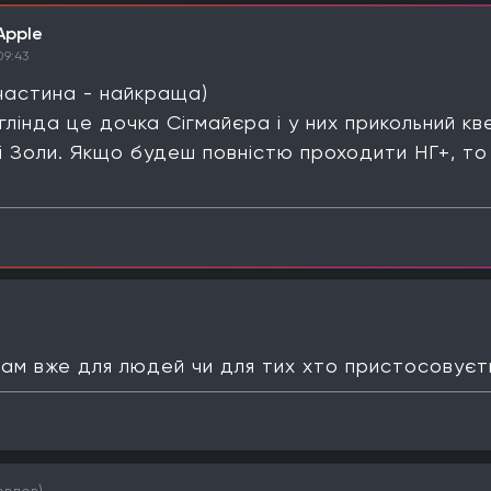
Apple
09:43
частина - найкраща)
глінда це дочка Сігмайєра і у них прикольний кв
і Золи. Якщо будеш повністю проходити НГ+, то
там вже для людей чи для тих хто пристосовуєт