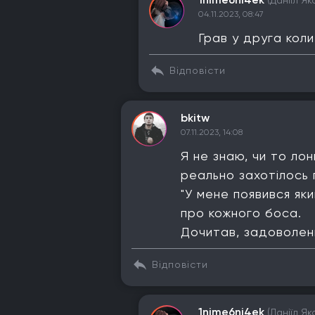
(Даніїл Як
04.11.2023, 08:47
Грав у друга коли
Відповісти
bkitw
07.11.2023, 14:08
Я не знаю, чи то ло
реально захотілось 
"У мене появився яки
про кожного боса.
Дочитав, задоволен
Відповісти
1nime6ni4ek
(Даніїл Як