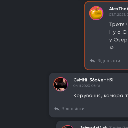
AlexThe
03.11.2023, 
Третя 
Ну а Сі
у Озер
☺️
Відповісти
CyMHi-36o4eHH9I
04.11.2023, 08:46
Керування, камера 
Відповісти
1nime6ni4ek