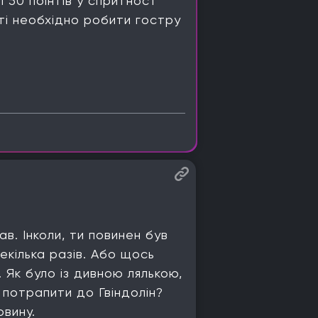
і 50 поінтів у спритност
сті необхідно робити гостру
в. Інколи, ти повинен був
екілька разів. Або щось
 Як було із дивною лялькою,
к потрапити до Гвіндолін?
овину.