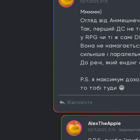
02.11.2023, 21:13
Ммммм)
Огляд від Анімешнеч
Так, перший ДС не т
у RPG чи ті ж самі 
Вона не намагається
сильніше і паралель
До речі, який ендінг 
P.S. я максимум дох
то тобі туди 😁
Відповісти
AlexTheApple
02.11.2023, 21:16
(відредаго