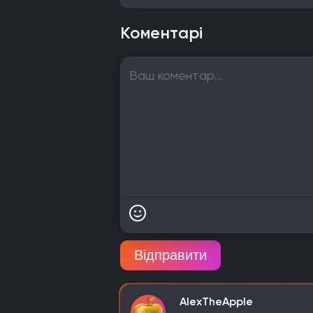
Коментарі
Відправити
AlexTheApple