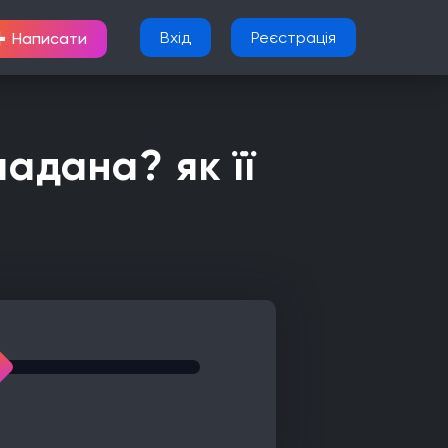
+
Вхід
Реєстрація
Написати
ладана? як її