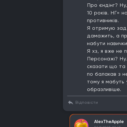
Про єндінг? Ну
10 років. НГ+ 
противників.
Я отримую задо
дамажить, а пр
набути навички.
Я хз, я вже не
Персонажі? Ну..
сказати що та 
по балакав з н
тому я мабуть 
образливіше.
Відповісти
AlexTheApple