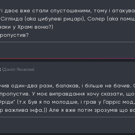
ті двоє вже стали спустошеними, тому і атакува
Сіглінда (aka цибулеві рицарі), Солєр (aka помі
ваки у Храмі воню?)
пропустив?
k
(Даніїл Яковлев)
бачив один-два рази, балакав, і більше не бачив.
 пропустив. У моє виправдання хочу сказати, що 
ріди" (т.к Був я по молодше, і грав у Гарріс мод
ер важлива інфа.)) Але я вже потім зрозумів що во