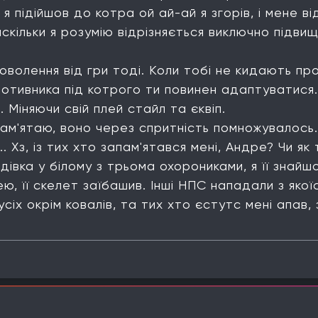
, я підійшов до котра ой ай-ай я згорів, і мене 
наскільки я розумію відрізняється виключно підв
волення від гри тоді. Коли тобі не кидають пр
отивника під котрого ти повинен адаптуватися
 Міняючи свій плей стайл та єквіп.
 пам'ятаю, воно через спритність помножувалось.
. Хз, із тих хто запам'ятався мені, Андре? Чи як
дівка у білому з трьома охорониками, я її знайшо
ею, її скелет заїбашив. Інші НПС нападали з якої
усіх окрім ковалів, та тих хто єстутс мені апав