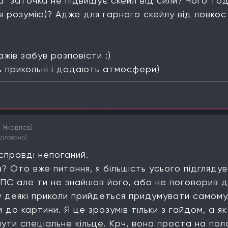
уба" заточка не підвищує скейл від сили? Чого тод
к я розумію)? Адже для гарного скейлу від ловко
ажів забув розповісти :)
ь прикольні і додають атмосфери)
л Яковлев)
даговано)
 справді непоганий.
? Ото вже питання, я більшість усього підглядува
ПС але ти не знайшов його, або не поговорив д
у деякі приколи прийдеться придумувати самому.
 до картини. Я це зрозумів тільки з гайдом, а я
ути спеціальне кільце. Крч, вона проста на пол