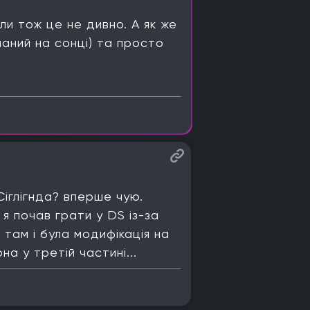
ли тож це не дивно. А як же
шаний на сонці) та просто
 Сіглігнда? вперше чую.
я почав грати у DS із-за
, там і була модифікація на
на у третій частині...