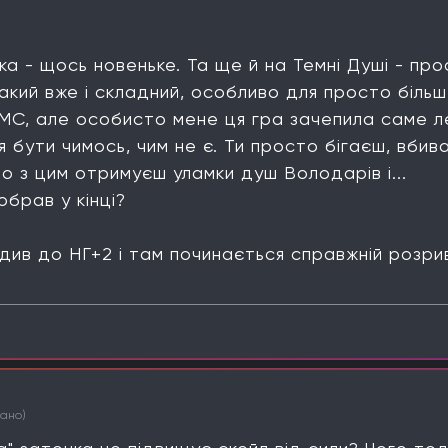
ка - щось новеньке. Та ще й на Темні Душі - про
акий вже і складний, особливо для просто біль
DMC, але особисто мене ця гра зачепила саме 
 бути чимось, чим не є. Ти просто бігаєш, вбива
но з цим отримуєш уламки душ Володарів і...
обрав у кінці?
одив до НГ+2 і там починається справжній розри
вано)