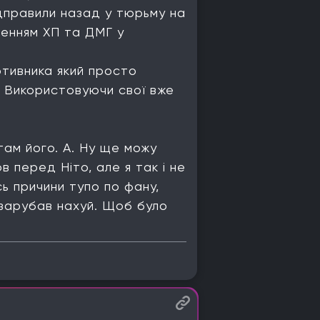
відправили назад у тюрьму на
ищенням ХП та ДМГ у
отивника який просто
. Використовуючи свої вже
 там його. А. Ну ще можу
в перед Ніто, але я так і не
сь причини тупо по фану,
, зарубав нахуй. Щоб було