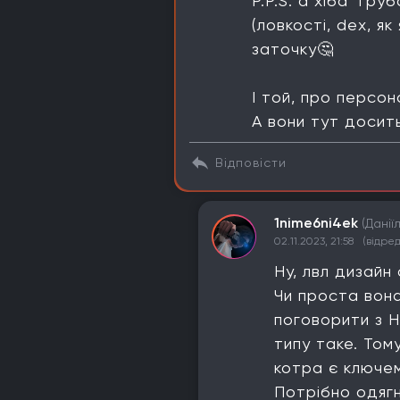
P.P.S. а хіба "гр
(ловкості, dex, я
заточку🤔
І той, про персон
А вони тут досит
Відповісти
1nime6ni4ek
(Данії
02.11.2023, 21:58
(відре
Ну, лвл дизайн
Чи проста вона
поговорити з Н
типу таке. Том
котра є ключем
Потрібно одягн