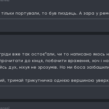
овлев)
 тільки портували, то був пиздець. А зара у ре
нгріди вже так остоє*али, чи то написано якось 
прочитати до кінця, побачити враження, хоч і на
йсь дух, ніхуя не зрозумів. Но ми боса заїбашили
ий, тримай трикутничка однією вершиною уверх
овлев)