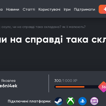
ка
Новини
Статті
Користувачі
Ігри
Підтримати
 соулс, чи на справді така складана? як її малюють?
чи на справді така ск
л Яковлев
300
/1 000 XP
e6ni4ek
36
Підключені платформи: