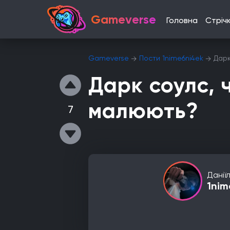
Gameverse
Головна
Стріч
Gameverse
Пости 1nime6ni4ek
Дарк
Дарк соулс, 
малюють?
7
Данії
1nim