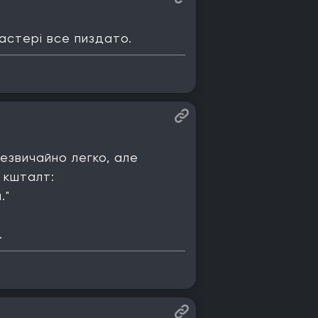
мастері все пиздато.
незвичайно легко, але
 кшталт:
."
.