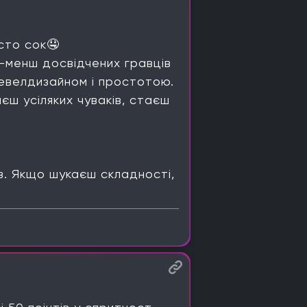
сто сок🤤
ш-менш досвідчених гравців
левелдизайном і простотою.
єш усіляких чуваків, стаєш
в. Якщо шукаєш складності,