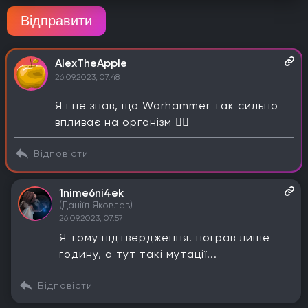
Відправити
AlexTheApple
26.09.2023, 07:48
Я і не знав, що Warhammer так сильно
впливає на організм 🧚‍♂️
Відповісти
1nime6ni4ek
(Даніїл Яковлев)
26.09.2023, 07:57
Я тому підтвердження. пограв лише
годину, а тут такі мутації...
Відповісти