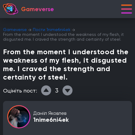
Gameverse
Gameverse
Пости 1nime6ni4ek
From the moment I understood the weakness of my flesh, it
disgusted me. I craved the strength and certainty of steel.
From the moment I understood the
weakness of my flesh, it disgusted
me. I craved the strength and
certainty of steel.
3
Оцініть пост:
Даніїл Яковлев
1nime6ni4ek