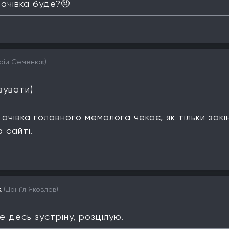
ачівка буде?🤨
рій Семенюк)
зувати)
 ачівка головного мемолога чекає, як тільки за
 сайті.
k
(Даніїл Яковлев)
 десь зустріну, розцілую.