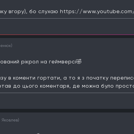
чку вгору), бо слухаю https://www.youtube.
менюк)
ваний рікрол на геймверсі🤣
зу в коменти гортати, а то я з початку перепис
ортав до цього коментаря, де можна було прост
л Яковлев)