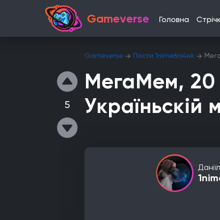
Gameverse
Головна
Стріч
Gameverse
Пости 1nime6ni4ek
Мега
МегаМем, 20 
Україньскій 
5
Данії
1nim