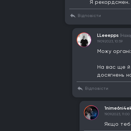
Я рекордсмен. 
Відповісти
LLeeepps
(Наза
19.09.2023, 10:59
Можу органі
На вас ще й
досягнень на
Відповісти
1nime6ni4e
19.09.2023, 11:00
Якщо тебе