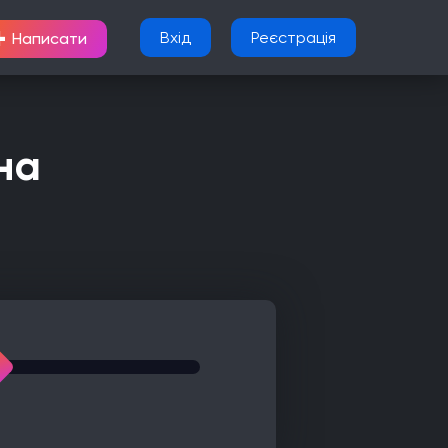
+
Вхід
Реєстрація
Написати
на