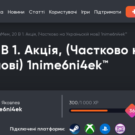
ка
Новини
Статті
Користувачі
Ігри
Підтримати
Мем, 20 В 1. Акція, (Частково на Україньскій мові) 1nime6ni4ek™
В 1. Акція, (Частково 
мові) 1nime6ni4ek™
л Яковлев
300
/1 000 XP
e6ni4ek
36
Підключені платформи: