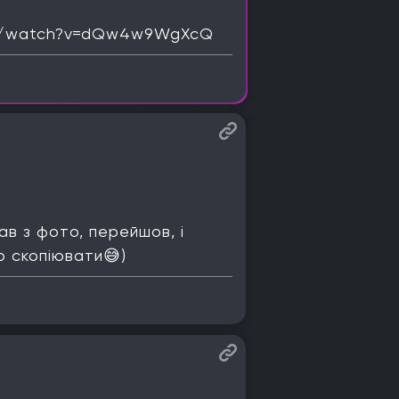
com/watch?v=dQw4w9WgXcQ
ав з фото, перейшов, і
о скопіювати😅)