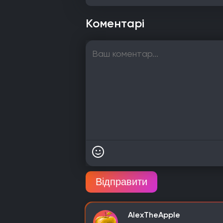
Коментарі
Відправити
AlexTheApple