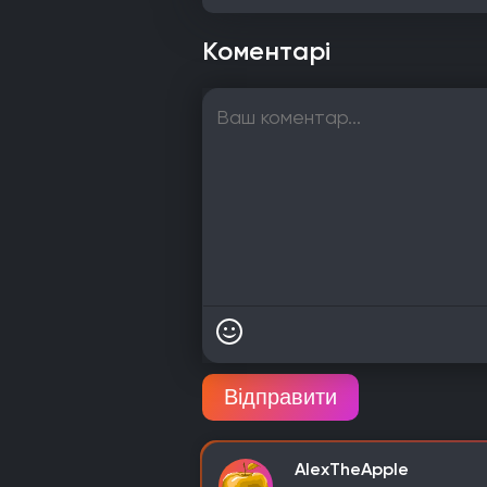
Коментарі
Відправити
AlexTheApple