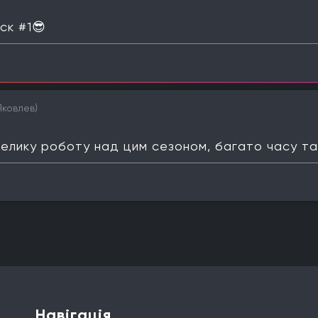
ск #1😎
Яковлев)
велику роботу над цим сезоном, багато часу та
Навігація