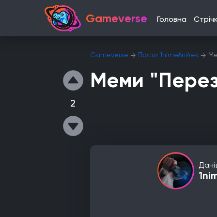
Gameverse
Головна
Стріч
Gameverse
Пости 1nime6ni4ek
Ме
Меми "Перез
2
Дані
1ni