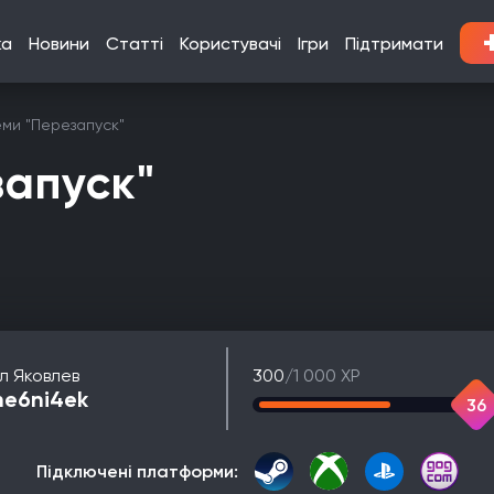
ка
Новини
Статті
Користувачі
Ігри
Підтримати
ми "Перезапуск"
апуск"
їл Яковлев
300
/1 000 XP
me6ni4ek
36
Підключені платформи: