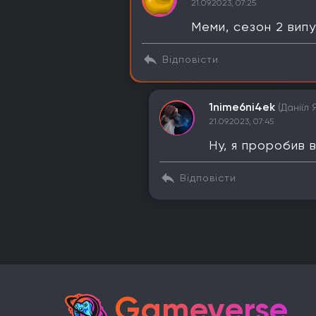
21.09.2023, 07:25
Меми, сезон 2 випу
Відповісти
1nime6ni4ek
(Даніїл 
21.09.2023, 07:45
Ну, я проробив 
Відповісти
Gameverse