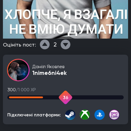
2
Оцініть пост:
Даніїл Яковлев
1nime6ni4ek
300
/1 000 XP
36
Підключені платформи: