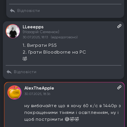
Відповісти
LLeeepps
(Назарій Семенюк)
30.07.2025, 18:13
(відредаговано)
1. Виграти PS5
2. Грати Bloodborne на PC
🤣
Відповісти
AlexTheApple
30.07.2025, 18:36
ну вибачайте що я хочу 60 к/с в 1440р з
покращеними тінями і освітленням, ну і
щоб пострімити 😅🤣🤣