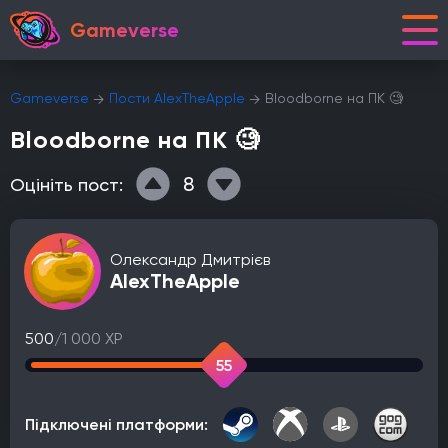
Gameverse
Gameverse
Пости AlexTheApple
Bloodborne на ПК 🧐
Bloodborne на ПК 🧐
8
Оцініть пост:
Олександр Дмитрієв
AlexTheApple
500
/1 000 XP
55
Підключені платформи: