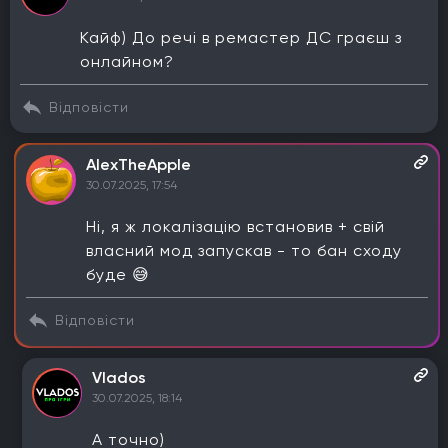
Кайф) До речі в ремастер ДС граєш з
онлайном?
Відповісти
AlexTheApple
30.07.2025, 17:54
Ні, я ж локалізацію встановив + свій
власний мод запускав - то бан сходу
буде 😅
Відповісти
Vlados
30.07.2025, 18:14
А точно)