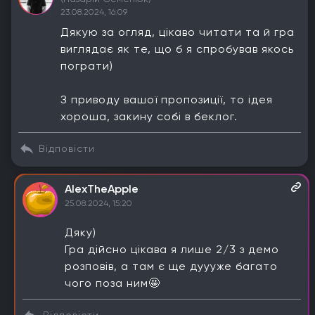
23.08.2024, 16:09
Дякую за огляд, цікаво читати та й гра
виглядає як те, що б я спробував якось
пограти)
З приводу вашої пропозиції, то ідея
хороша, закину собі в беклог.
Відповісти
AlexTheApple
25.08.2024, 15:20
Дяку)
Гра дійсно цікава я лише 2/3 з демо
розповів, а там є ще дуууже багато
чого поза ним🤩