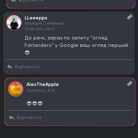
Відповісти
LLeeepps
(Назарій Семенюк)
25.08.2024, 08:47
До речі, зараз по запиту "огляд
Farlanders" у Google ваш огляд перший
😎
Відповісти
AlexTheApple
25.08.2024, 15:19
😎😎😎
Відповісти