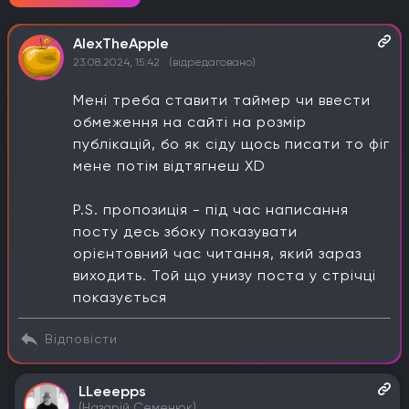
AlexTheApple
23.08.2024, 15:42
(відредаговано)
Мені треба ставити таймер чи ввести
обмеження на сайті на розмір
публікацій, бо як сіду щось писати то фіг
мене потім відтягнеш XD
P.S. пропозиція - під час написання
посту десь збоку показувати
орієнтовний час читання, який зараз
виходить. Той що унизу поста у стрічці
показується
Відповісти
LLeeepps
(Назарій Семенюк)