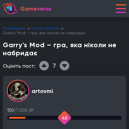
Gameverse
Gameverse
Пости artovmi
Garry's Mod – гра, яка ніколи не набридає
Garry's Mod – гра, яка ніколи не
набридає
7
Оцініть пост:
artovmi
150
/1 000 XP
45