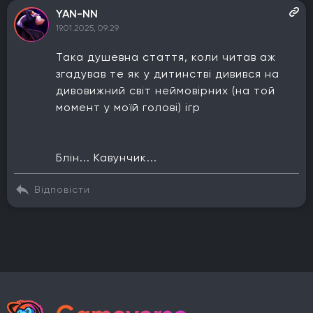
YAN-NN
19.01.2025, 09:29
Така душевна стаття, коли читав аж
згадував те як у дитинстві дивився на
дивовижний світ неймовірних (на той
момент у моїй голові) ігр
Блін... Кавунчик...
Відповісти