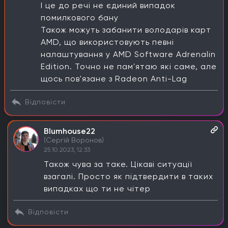
І це до речі не єдиний випадок
помилкового бану
Також можуть забанити володарів карт
AMD, що використовують певні
налаштування у AMD Software Adrenalin
Edition. Точно не пам'ятаю які саме, але
щось пов'язане з Radeon Anti-Lag
Відповісти
Blumhouse22
(Сергій Воронов)
25.10.2023, 12:33
Також чува за таке. Цікаві ситуації
взагалі. Просто як підтвердити в таких
випадках що ти не чітер
Відповісти