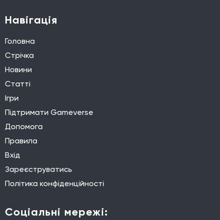
Навігація
Головна
Стрічка
Новини
Статті
Ігри
Підтримати Gameverse
Допомога
Правила
Вхід
Зареєструватись
Політика конфіденційності
Соціальні мережі: