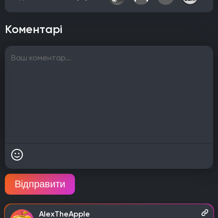
Коментарі
Відправити
AlexTheApple