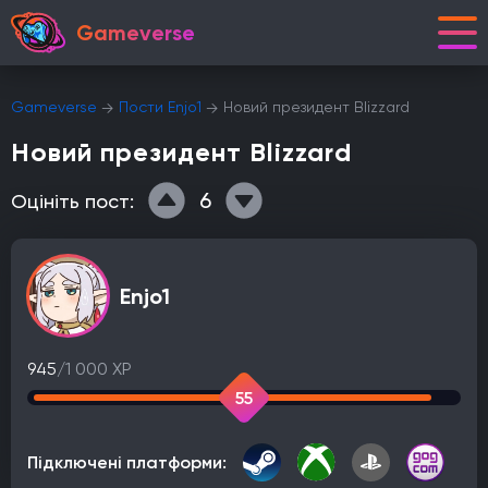
Gameverse
Gameverse
Пости Enjo1
Новий президент Blizzard
Новий президент Blizzard
6
Оцініть пост:
Enjo1
945
/1 000 XP
55
Підключені платформи: