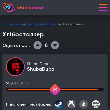
Gameverse
Gameverse
Пости ShubaDuba
Хлібосталкер
Хлібосталкер
8
Оцініть пост:
Shuba Duba
ShubaDuba
950
/1 000 XP
29
Підключені платформи: