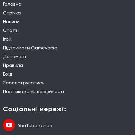
Головна
Стрічка
Новини
Статті
Ігри
Підтримати Gameverse
Допомога
Правила
Вхід
Зареєструватись
Політика конфіденційності
Соціальні мережі:
YouTube канал