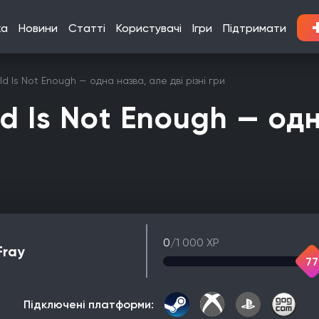
ка
Новини
Статті
Користувачі
Ігри
Підтримати
ld Is Not Enough — одна назва, але дві різні гри
ld Is Not Enough — од
0
/1 000 XP
Fray
77
Підключені платформи: