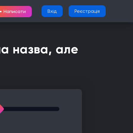
+
Вхід
Реєстрація
Написати
на назва, але