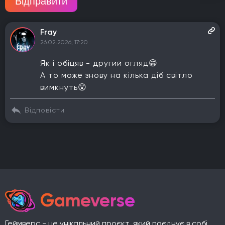
Відправити
Fray
26.02.2026, 17:20
Як і обіцяв - другий огляд😁
А то може знову на кілька діб світло
вимкнуть😮
Відповісти
Gameverse
Геймверс - це унікальний проєкт, який поєднує в собі