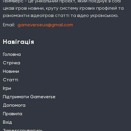
Геймверс - це унікальний проєкт, який поєднує в собі
цікаві ігрові новини, круту систему ігрових профілей та
різноманітні відеоігрові статті та відео українською.
Email:
gameverseua@gmail.com
Навігація
Головна
Стрічка
Новини
Статті
Ігри
Підтримати Gameverse
Допомога
Правила
Вхід
Зареєструватись