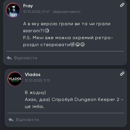
Fray
10.10.2025, 01:47
(відредаговано)
А в яку версію грали ви та чи грали
взагалі?!🧐
P.S. Мені вже можна окремий ретро-
розділ створювати🤣😂😅
Відповісти
Vlados
10.10.2025, 11:13
В жодну)
Ахах, даа) Спробуй Dungeon Keeper 2 -
це імба.
Відповісти