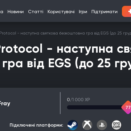
ка
Новини
Статті
Користувачі
Ігри
Підтримати
 Protocol - наступна святкова безкоштовна гра від EGS (до 25 груд
Protocol - наступна с
ра від EGS (до 25 гру
0
/1 000 XP
Fray
77
Підключені платформи: