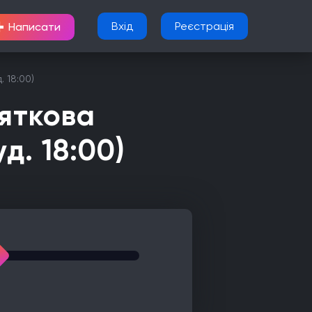
+
Вхід
Реєстрація
Написати
. 18:00)
вяткова
д. 18:00)