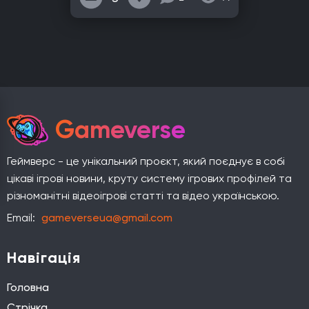
Gameverse
Геймверс - це унікальний проєкт, який поєднує в собі
цікаві ігрові новини, круту систему ігрових профілей та
різноманітні відеоігрові статті та відео українською.
Email:
gameverseua@gmail.com
Навігація
Головна
Стрічка