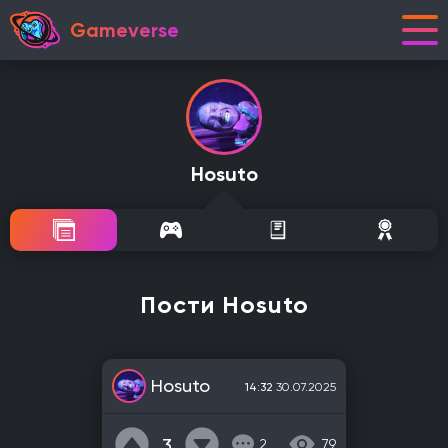
Gameverse
Hosuto
Пости Hosuto
Hosuto
14:32
30.07.2025
3
2
79