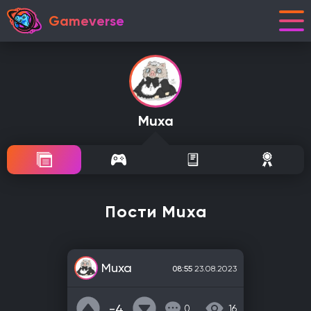
Gameverse
Muxa
Пости Muxa
Muxa
08:55
23.08.2023
-4
0
16