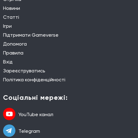
Новини
Статті
Ігри
Підтримати Gameverse
Допомога
Правила
Вхід
Зареєструватись
Політика конфіденційності
Соціальні мережі:
YouTube канал
Telegram