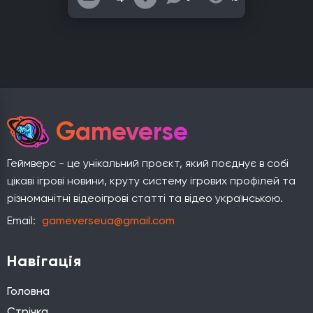
Gameverse
Геймверс - це унікальний проєкт, який поєднує в собі
цікаві ігрові новини, круту систему ігрових профілей та
різноманітні відеоігрові статті та відео українською.
Email:
gameverseua@gmail.com
Навігація
Головна
Стрічка