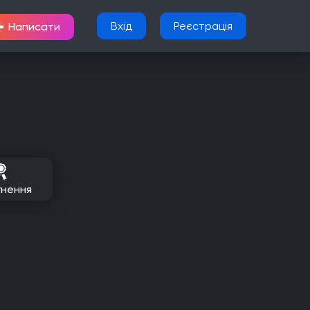
+
Вхід
Реєстрація
Написати
гнення