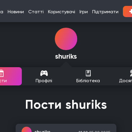
ка
Новини
Статті
Користувачі
Ігри
Підтримати
shuriks
сти
Профілі
Бібліотека
Дося
Пости shuriks
shuriks