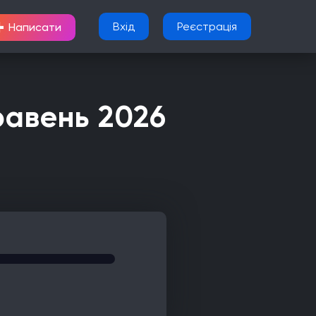
+
Вхід
Реєстрація
Написати
равень 2026