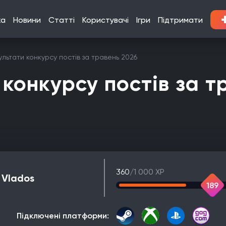
ка
Новини
Статті
Користувачі
Ігри
Підтримати
ультати конкурсу постів за травень 2026
 конкурсу постів за т
360
/1 000 XP
Vlados
189
Підключені платформи: