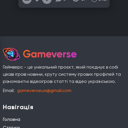
Gameverse
Геймверс - це унікальний проєкт, який поєднує в собі
цікаві ігрові новини, круту систему ігрових профілей та
різноманітні відеоігрові статті та відео українською.
Email:
gameverseua@gmail.com
Навігація
Головна
Стрічка