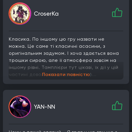
CroserKa
Класика. По іншому цю гру назвати не
можна. Це саме ті класичні асасини, з
оригінальним задумом. І хоча здається вона
трошки сирою, але її атмосфера зовсім на
іншому рівні. Тамплієри тут цікаві, їх дії у цій
частині доволі неоднозначні, а ф...
Показати повністю
YAN-NN