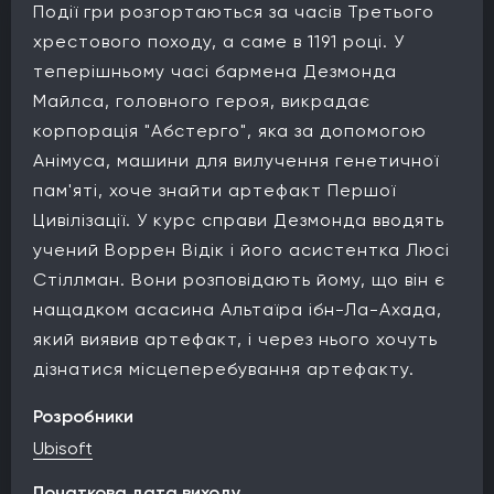
Події гри розгортаються за часів Третього
хрестового походу, а саме в 1191 році. У
теперішньому часі бармена Дезмонда
Майлса, головного героя, викрадає
корпорація "Абстерго", яка за допомогою
Анімуса, машини для вилучення генетичної
пам'яті, хоче знайти артефакт Першої
Цивілізації. У курс справи Дезмонда вводять
учений Воррен Відік і його асистентка Люсі
Стіллман. Вони розповідають йому, що він є
нащадком асасина Альтаїра ібн-Ла-Ахада,
який виявив артефакт, і через нього хочуть
дізнатися місцеперебування артефакту.
Розробники
Ubisoft
Початкова дата виходу