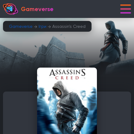
Gameverse
Gameverse
Ігри
Assassin's Creed