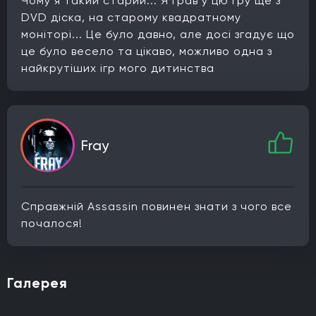
Чому я такий старий... Я грав у цю гру ще з
DVD діска, на старому квадратному
моніторі... Це було давно, але досі згадує що
це було весело та цікаво, можливо одна з
найкрутіших ігр мого дитинства
Fray
Справжній Assassin повинен знати з чого все
почалося!
Галерея