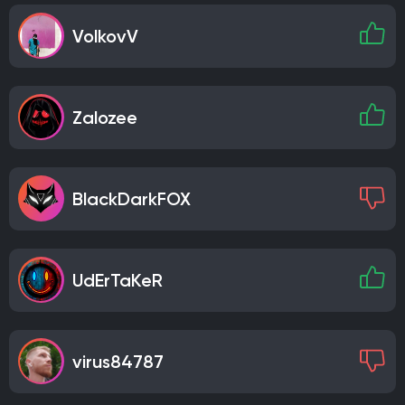
VolkovV
Zalozee
BlackDarkFOX
UdErTaKeR
virus84787