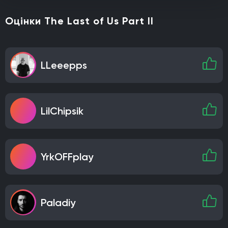
Оцінки The Last of Us Part II
LLeeepps
LilChipsik
YrkOFFplay
Paladiy