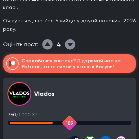
класі.
Очікується, що Zen 6 вийде у другій половині 2026
року.
4
Оцініть пост:
Сподобався контент? Підтримай нас на
Patreon, та отримай унікальні бонуси!
Vlados
360
/1 000 XP
189