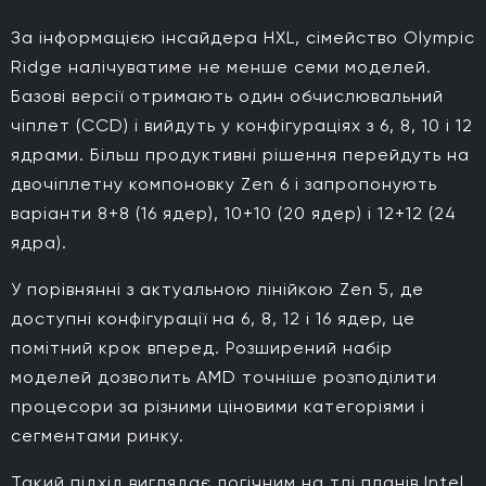
За інформацією інсайдера HXL, сімейство Olympic
Ridge налічуватиме не менше семи моделей.
Базові версії отримають один обчислювальний
чіплет (CCD) і вийдуть у конфігураціях з 6, 8, 10 і 12
ядрами. Більш продуктивні рішення перейдуть на
двочіплетну компоновку Zen 6 і запропонують
варіанти 8+8 (16 ядер), 10+10 (20 ядер) і 12+12 (24
ядра).
У порівнянні з актуальною лінійкою Zen 5, де
доступні конфігурації на 6, 8, 12 і 16 ядер, це
помітний крок вперед. Розширений набір
моделей дозволить AMD точніше розподілити
процесори за різними ціновими категоріями і
сегментами ринку.
Такий підхід виглядає логічним на тлі планів Intel.