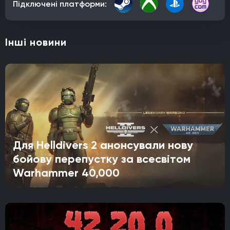
Підключені платформи:
Інші новини
Для Helldivers 2 анонсували нову
бойову перепустку за всесвітом
Warhammer 40,000