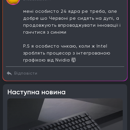
мені особисто 24 ядра ре треба, але
добре шо Червоні ре сидять на дупі, а
продовжують впроваджувати інновації і
ганчтися з синіми
P.S я особисто чнкаю, коли ж Intel
зроблять процесор з інтегрованою
графікою від Nvidia 🤯
Відповісти
Наступна новина