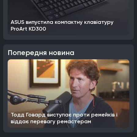
ASUS випустила компактну клавіатуру
ProArt KD300
Попередня новина
Тодд Говард виступає проти ремейків і
віддає перевагу ремастерам