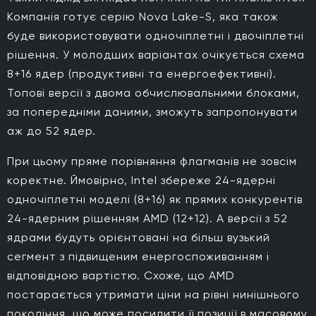
Компанія готує серію Nova Lake-S, яка також
буде використовувати одночіплетні і двочіплетні
рішення. У молодших варіантах очікується схема
8+16 ядер (продуктивні та енергоефективні).
Топові версії з двома обчислювальними блоками,
за попередніми даними, зможуть запропонувати
аж до 52 ядер.
При цьому пряме порівняння флагманів не зовсім
коректне. Ймовірно, Intel збереже 24-ядерні
одночіплетні моделі (8+16) як прямих конкурентів
24-ядерним рішенням AMD (12+12). А версії з 52
ядрами будуть орієнтовані на більш вузький
сегмент з підвищеним енергоспоживанням і
відповідною вартістю. Схоже, що AMD
постарається утримати ціни на рівні нинішнього
покоління, що може посилити її позиції в масовому