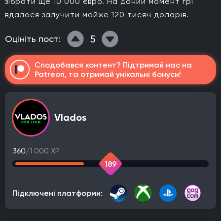
зібрати ще 10 000 євро. На даний момент грі
вдалося залучити майже 120 тисяч доларів.
5
Оцініть пост:
Сподобався контент? Підтримай нас на
Patreon, та отримай унікальні бонуси!
Vlados
360
/1 000 XP
189
Підключені платформи: