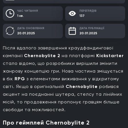
ЧАС ЧИТАННЯ
ПЕРЕГЛЯДІВ
1 хв.
137
ДАТА ОНОВЛЕННЯ
ДАТА ПУБЛІКАЦІЇ
20.01.2025
20.01.2025
Після вдалого завершення краудфандингової
кампанії
Chernobylite 2
на платформі
Kickstarter
стало відомо, що розробники вирішили змінити
жанрову концепцію гри. Нова частина зміщується
в бік
RPG
з елементами виживання у відкритому
світі. Якщо в оригінальній
Chernobylite
робився
акцент на поєднанні шутера, стелсу та лінійних
місій, то продовження пропонує гравцям більше
свободи та можливостей.
Про геймплей Chernobylite 2