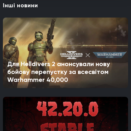
Інші новини
Для Helldivers 2 анонсували нову
бойову перепустку за всесвітом
Warhammer 40,000