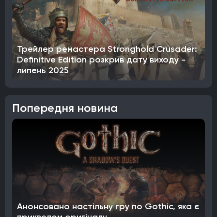
Трейлер ремастера Stronghold Crusader:
Definitive Edition розкрив дату виходу -
липень 2025
Попередня новина
Анонсовано настільну гру по Gothic, яка є
приквелом оригіналу