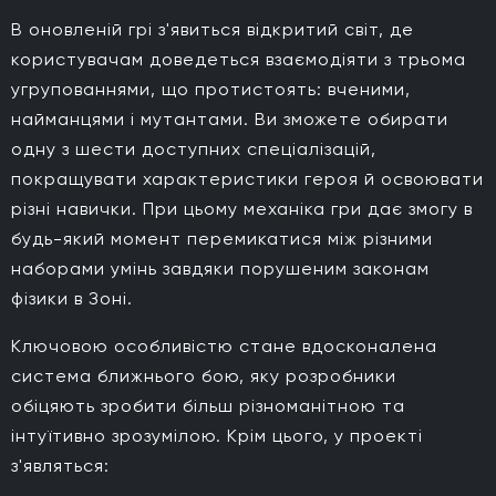
В оновленій грі з'явиться відкритий світ, де
користувачам доведеться взаємодіяти з трьома
угрупованнями, що протистоять: вченими,
найманцями і мутантами. Ви зможете обирати
одну з шести доступних спеціалізацій,
покращувати характеристики героя й освоювати
різні навички. При цьому механіка гри дає змогу в
будь-який момент перемикатися між різними
наборами умінь завдяки порушеним законам
фізики в Зоні.
Ключовою особливістю стане вдосконалена
система ближнього бою, яку розробники
обіцяють зробити більш різноманітною та
інтуїтивно зрозумілою. Крім цього, у проекті
з'являться: