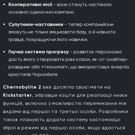
Кооперативні місії
- вони стануть частиною
основної одиночної кампанії.
Супутники-наставники
- тепер компаньйони
зможуть не тільки зміцнювати базу, а й навчати
гравця, покращуючи його навички.
Гнучка система прогресу
- розвиток персонажа
дасть змогу створювати різні класи, як-от снайпер-
розвідник або «техномаг», що використовує енергію
кристалів Чорнобиля.
Chernobylite 2
вже досягла своєї мети на
Kickstarter
, зібравши кошти для реалізації низки
функцій, включно з можливістю перемикання між
видами від першої та третьої особи. Розробники
також планують додати систему кастомізації
зброї в режимі від першої особи, якщо вдасться