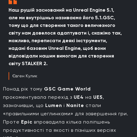
Наш рушій заснований на Unreal Engine 5.1,
але ми внутрішньо називаємо його 5.1.GSC,
тому що для створення такого величезного
світу нам довелося адаптувати і, скажімо так,
можливо, переписати деякі інструменти,
надані базовим Unreal Engine, щоб вони
відповідали нашим вимогам для створення
світу STALKER 2.
Євген Кулик
Понад рік тому
GSC Game World
прокоментувала перехід з
UE4
на
UE5
,
зазначивши, що
Lumen
і
Nanite
стали
«правильними цеглинками» для завершення гри.
Проте
Epic
впровадила кілька поліпшень
продуктивності та якості в пізніших версіях