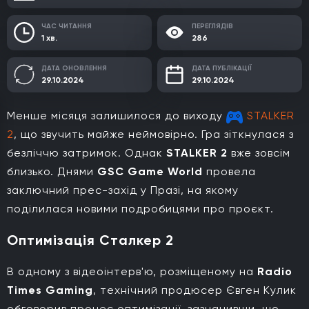
ЧАС ЧИТАННЯ
ПЕРЕГЛЯДІВ
1 хв.
286
ДАТА ОНОВЛЕННЯ
ДАТА ПУБЛІКАЦІЇ
29.10.2024
29.10.2024
Менше місяця залишилося до виходу
STALKER
2
, що звучить майже неймовірно. Гра зіткнулася з
безліччю затримок. Однак
STALKER 2
вже зовсім
близько. Днями
GSC Game World
провела
заключний прес-захід у Празі, на якому
поділилася новими подробицями про проєкт.
Оптимізація Сталкер 2
В одному з відеоінтерв'ю, розміщеному на
Radio
Times Gaming
, технічний продюсер Євген Кулик
обговорив процес оптимізації, зазначивши, що