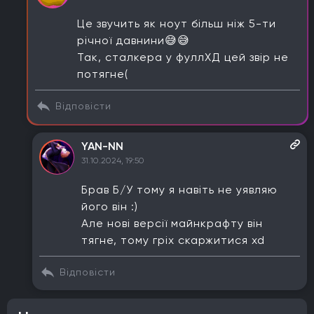
Це звучить як ноут більш ніж 5-ти
річної давнини😅😅
Так, сталкера у фуллХД цей звір не
потягне(
Відповісти
YAN-NN
31.10.2024, 19:50
Брав Б/У тому я навіть не уявляю
його він :)
Але нові версії майнкрафту він
тягне, тому гріх скаржитися xd
Відповісти