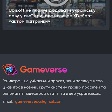
Ubisoft не планує додавати українську
мову у свої ігри, але називає XDefiant
«актом підтримки»
Gameverse
Геймверс - це унікальний проєкт, який поєднує в собі
цікаві ігрові новини, круту систему ігрових профілей та
різноманітні відеоігрові статті та відео українською.
Email:
gameverseua@gmail.com