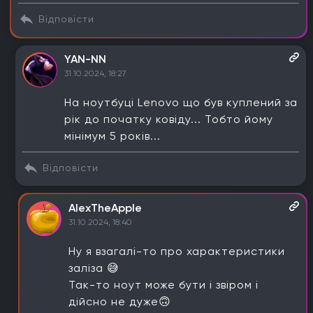
Відповісти
YAN-NN
31.10.2024, 18:27
На ноутбуці Lenovo що був куплений за
рік до початку ковіду... Тобто йому
мінімум 5 років...
Відповісти
AlexTheApple
31.10.2024, 18:40
Ну я взагалі-то про характеристики
заліза 😅
Так-то ноут може бути і звіром і
дійсно не дуже🙃