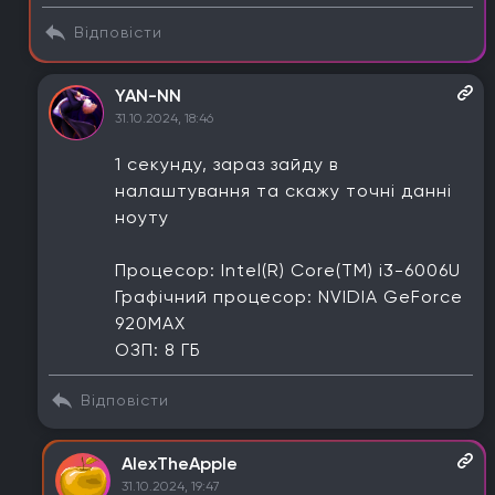
Відповісти
YAN-NN
31.10.2024, 18:46
1 секунду, зараз зайду в
налаштування та скажу точні данні
ноуту
Процесор: Intel(R) Core(TM) i3-6006U
Графічний процесор: NVIDIA GeForce
920MAX
ОЗП: 8 ГБ
Відповісти
AlexTheApple
31.10.2024, 19:47