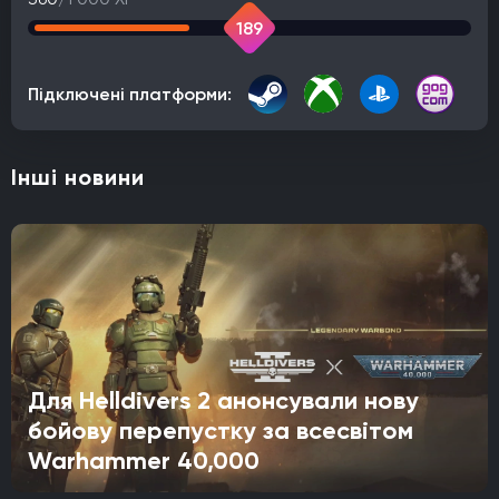
189
Підключені платформи:
Інші новини
Для Helldivers 2 анонсували нову
бойову перепустку за всесвітом
Warhammer 40,000