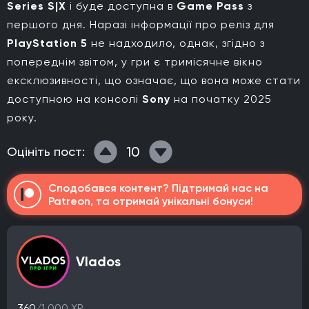
Series S|X
і буде доступна в
Game Pass
з
першого дня. Наразі інформації про реліз для
PlayStation 5
не надходило, однак, згідно з
попереднім звітом, у гри є тримісячне вікно
ексклюзивності, що означає, що вона може стати
доступною на консолі
Sony
на початку 2025
року.
10
Оцініть пост:
Сподобався контент? Підтримай нас на
Patreon, та отримай унікальні бонуси!
Vlados
360
/1 000 XP