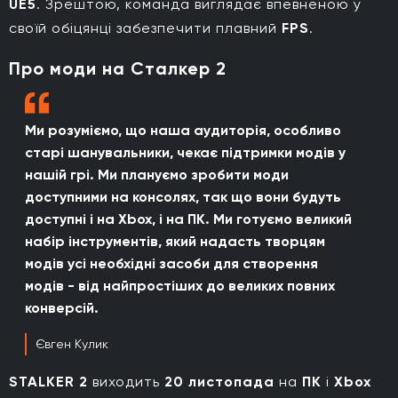
UE5
.
Зрештою, команда виглядає впевненою у
своїй обіцянці забезпечити плавний
FPS
.
Про моди на Сталкер 2
Ми розуміємо, що наша аудиторія, особливо
старі шанувальники, чекає підтримки модів у
нашій грі. Ми плануємо зробити моди
доступними на консолях, так що вони будуть
доступні і на Xbox, і на ПК. Ми готуємо великий
набір інструментів, який надасть творцям
модів усі необхідні засоби для створення
модів - від найпростіших до великих повних
конверсій.
Євген Кулик
STALKER 2
виходить
20 листопада
на
ПК
і
Xbox