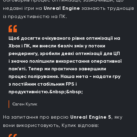
недавні ігри на
Unreal Engine
зазнають труднощів
із продуктивністю на ПК.
Щоб досягти очікуваного рівня оптимізації на
Xbox і ПК, ми внесли безліч змін у потоки
рендерингу, зробили деякі оптимізації для ЦП
і значно поліпшили використання оперативної
пам'яті. Тепер ми практично завершили
процес полірування. Наша мета - надати гру
з постійним стабільним FPS і
продуктивністю.&nbsp;&nbsp;
Євген Кулик
На запитання про версію
Unreal Engine 5
, яку
вони використовують, Кулик відповів: