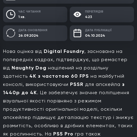
ЧАС ЧИТАННЯ
ПЕРЕГЛЯДІВ
1 хв.
423
ДАТА ОНОВЛЕННЯ
ДАТА ПУБЛІКАЦІЇ
26.09.2024
04.10.2024
Нова оцінка від
Digital Foundry
, заснована на
попередніх кадрах, підтверджує, що ремастер
від
Naughty Dog
націлений на роздільну
здатність
4K з частотою 60 FPS
на майбутній
консолі, використовуючи
PSSR
для апскейла
з
1440p до 4K
. Це забезпечує значне поліпшення
візуальної якості порівняно з режимом
продуктивності оригінальної моделі, оскільки
апскейлер підвищує деталізацію текстур і знижує
розмитість, особливо в дрібних елементах, таких
як рослинність. На
PS5 Pro
гра також