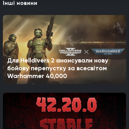
Інші новини
Для Helldivers 2 анонсували нову
бойову перепустку за всесвітом
Warhammer 40,000