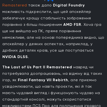
Remastered
також дало
Digital Foundry
можливість підкреслити, що цей апскейлер
забезпечує кращу стабільність зображення
порівняно з більш поширеним
AMD FSR
. Хоча гра
ще не вийшла на ПК, пряме порівняння
неможливе, але на основі попередника видно, що
апскейлер у деяких аспектах, наприклад, у
дрібних деталях країв, усе ще поступається
NVIDIA DLSS
.
The Last of Us Part II Remastered
навряд чи
потребувала доопрацювань, на відміну від таких
ігор, як
Final Fantasy VII Rebirth
, але приємно
усвідомлювати, що навіть проєкти, які й так
мають чудовий вигляд і функціонують чудово на
стандартній консолі, можуть скористатися
можливостями ПС5 Про для поліпшення ігрового