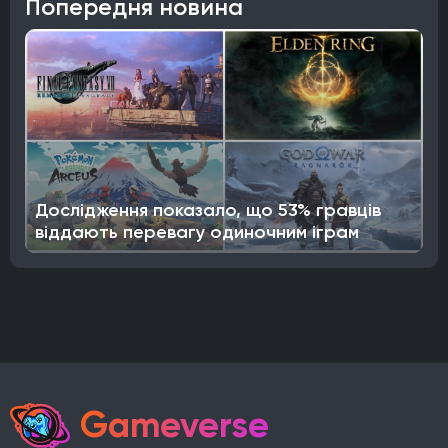
Попередня новина
Дослідження показало, що 53% гравців
віддають перевагу одиночним іграм
Gameverse