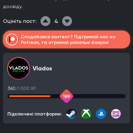
досвіду.
4
Оцініть пост:
Сподобався контент? Підтримай нас на
Patreon, та отримай унікальні бонуси!
Vlados
360
/1 000 XP
189
Підключені платформи: