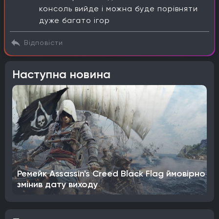
консоль вийде і можна буде порівняти
дуже багато ігор
Відповісти
Наступна новина
Ремейк Assassin's Creed Black Flag ймовірно
змінив дату виходу