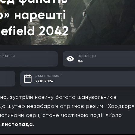
р» нарешті
efield 2042
 ЧИТАННЯ
ПЕРЕГЛЯДІВ
84
ДАТА ПУБЛІКАЦІЇ
27.10.2024
рно, зустріли новину багато шанувальників
, що шутер незабаром отримає режим «Хардкор»
стинами серії, стане частиною події «Коло
6 листопада
.