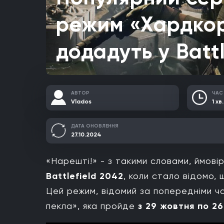
режим «Хардко
додадуть у Battl
АВТОР
ЧАС
Vlados
1 хв.
ДАТА ОНОВЛЕННЯ
27.10.2024
«Нарешті!» - з такими словами, ймові
Battlefield 2042
, коли стало відомо
Цей режим, відомий за попередніми ча
пекла», яка пройде
з 29 жовтня по 2