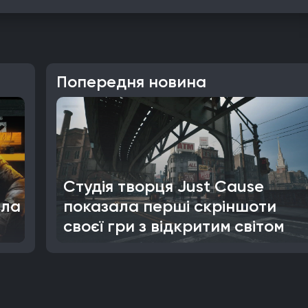
Попередня новина
Студія творця Just Cause
ала
показала перші скріншоти
своєї гри з відкритим світом