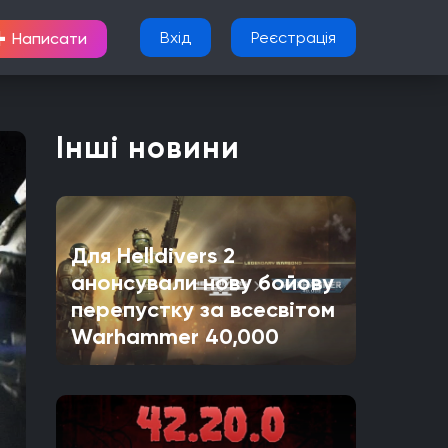
+
Вхід
Реєстрація
Написати
Інші новини
Для Helldivers 2
анонсували нову бойову
перепустку за всесвітом
Warhammer 40,000