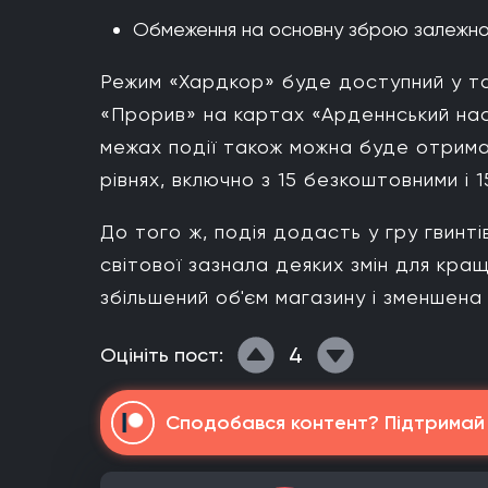
Обмеження на основну зброю залежно 
Режим «Хардкор» буде доступний у та
«Прорив» на картах «Арденнський нас
межах події також можна буде отрима
рівнях, включно з 15 безкоштовними і 1
До того ж, подія додасть у гру гвинт
світової зазнала деяких змін для кра
збільшений об'єм магазину і зменшена
4
Оцініть пост:
Сподобався контент? Підтримай н