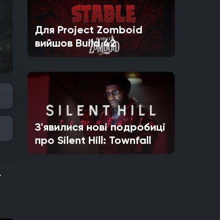
Для Project Zomboid
вийшов Build 42
З'явилися нові подробиці
про Silent Hill: Townfall
.