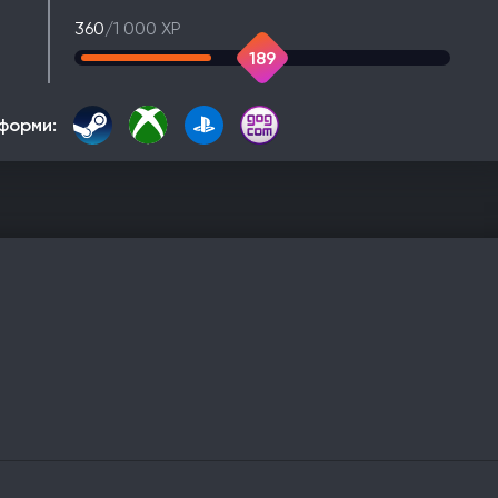
360
/1 000 XP
189
форми: