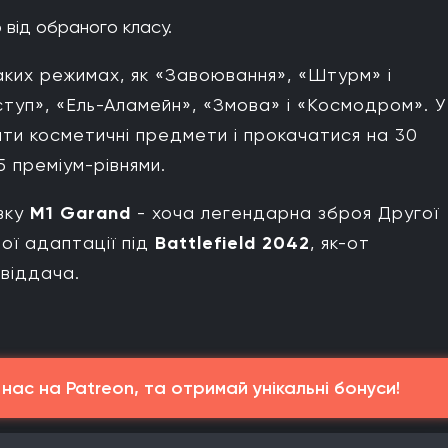
від обраного класу.
ких режимах, як «Завоювання», «Штурм» і
туп», «Ель-Аламейн», «Змова» і «Космодром». У
ти косметичні предмети і прокачатися на 30
5 преміум-рівнями.
івку
M1 Garand
- хоча легендарна зброя Другої
щої адаптації під
Battlefield 2042
, як-от
 віддача.
ас на Patreon, та отримай унікальні бонуси!