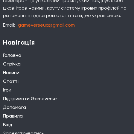
Геймверс - це унікальний проєкт, який поєднує в собі
цікаві ігрові новини, круту систему ігрових профілей та
різноманітні відеоігрові статті та відео українською.
Email:
gameverseua@gmail.com
Навігація
Головна
Стрічка
Новини
Статті
Ігри
Підтримати Gameverse
Допомога
Правила
Вхід
Зареєструватись