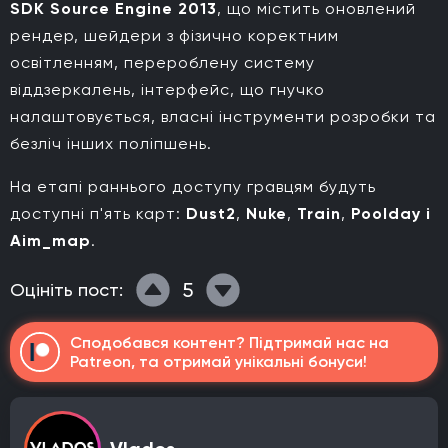
SDK Source Engine 2013
, що містить оновлений
рендер, шейдери з фізично коректним
освітленням, перероблену систему
віддзеркалень, інтерфейс, що гнучко
налаштовується, власні інструменти розробки та
безліч інших поліпшень.
На етапі раннього доступу гравцям будуть
доступні п'ять карт:
Dust2
,
Nuke
,
Train
,
Poolday і
Aim_map
.
5
Оцініть пост:
Сподобався контент? Підтримай нас на
Patreon, та отримай унікальні бонуси!