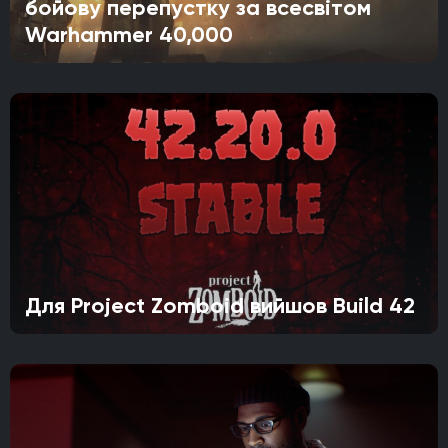
бойову перепустку за всесвітом
Warhammer 40,000
Для Project Zomboid вийшов Build 42