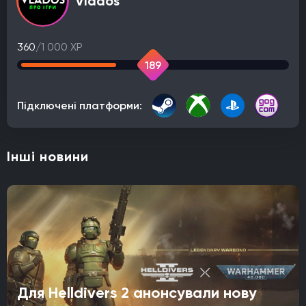
Vlados
360
/1 000 XP
189
Підключені платформи:
Інші новини
Для Helldivers 2 анонсували нову