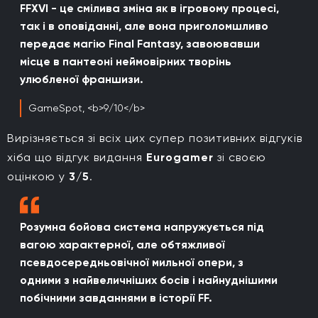
FFXVI - це смілива зміна як в ігровому процесі,
так і в оповіданні, але вона приголомшливо
передає магію Final Fantasy, завоювавши
місце в пантеоні неймовірних творінь
улюбленої франшизи.
GameSpot, <b>9/10</b>
Вирізняється зі всіх цих супер позитивних відгуків
хіба що відгук видання
Eurogamer
зі своєю
оцінкою у
3/5
.
Розумна бойова система напружується під
вагою характерної, але обтяжливої
псевдосередньовічної мильної опери, з
одними з найвеличніших босів і найнуднішими
побічними завданнями в історії FF.