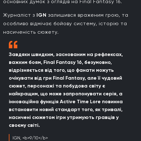
основних думок з оглядів на Final Fantasy 16.
Журналіст з
IGN
залишився враженим грою, та
особливо відмічає бойову систему, історію та
насиченість сюжету.
Завдяки швидким, заснованим на рефлексах,
важким боям, Final Fantasy 16, безумовно,
відрізняється від того, що фанати можуть
очікувати від гри Final Fantasy, але її чудовий
сюжет, персонажі та побудова світу є
найкращим, що може запропонувати серія, а
інноваційна функція Active Time Lore повинна
встановити новий стандарт того, як тривалі,
насичені сюжетом ігри утримують гравців у
своєму світі.
IGN, <b>9/10</b>