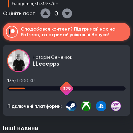
Eurogamer, <b>3/5</b>
0
Оцініть пост:
Сподобався контент? Підтримай нас на
Patreon, та отримай унікальні бонуси!
Назарій Семенюк
LLeeepps
135
/1 000 XP
329
Підключені платформи:
Інші новини