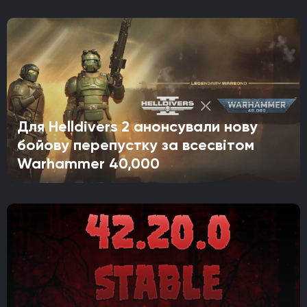
Для Helldivers 2 анонсували нову
бойову перепустку за всесвітом
Warhammer 40,000