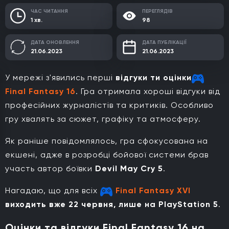
ЧАС ЧИТАННЯ
ПЕРЕГЛЯДІВ
1 хв.
98
ДАТА ОНОВЛЕННЯ
ДАТА ПУБЛІКАЦІЇ
21.06.2023
21.06.2023
У мережі з'явились перші
відгуки ти оцінки
Final Fantasy 16
. Гра отримала хороші відгуки від
професійних журналістів та критиків. Особливо
гру хвалять за сюжет, графіку та атмосферу.
Як раніше повідомлялось, гра сфокусована на
екшені, адже в розробці бойової системи брав
участь автор боївки
Devil May Cry 5
.
Нагадаю, що для всіх
Final Fantasy XVI
виходить вже 22 червня, лише на PlayStation 5
.
Оцінки та відгуки Final Fantasy 16 на