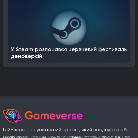
У Steam розпочався червневий фестиваль
демоверсій
Gameverse
Геймверс - це унікальний проєкт, який поєднує в собі
цікаві ігрові новини, круту систему ігрових профілей та