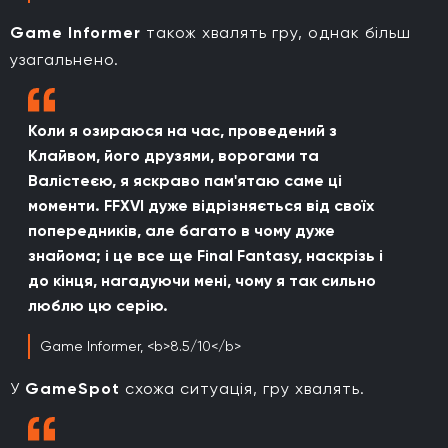
Game Informer
також хвалять гру, однак більш
узагальнено.
Коли я озираюся на час, проведений з
Клайвом, його друзями, ворогами та
Валістеєю, я яскраво пам'ятаю саме ці
моменти. FFXVI дуже відрізняється від своїх
попередників, але багато в чому дуже
знайома; і це все ще Final Fantasy, наскрізь і
до кінця, нагадуючи мені, чому я так сильно
люблю цю серію.
Game Informer, <b>8.5/10</b>
У
GameSpot
схожа ситуація, гру хвалять.