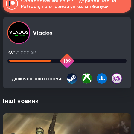
Сподобався контент? Підтримай нас на
Patreon, та отримай унікальні бонуси!
Vlados
360
/1 000 XP
189
Підключені платформи:
Інші новини