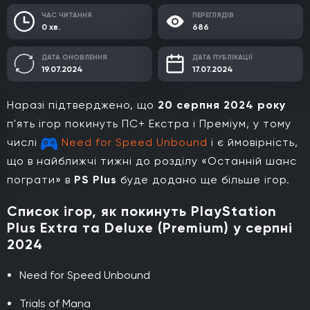
ЧАС ЧИТАННЯ
ПЕРЕГЛЯДІВ
0 хв.
686
ДАТА ОНОВЛЕННЯ
ДАТА ПУБЛІКАЦІЇ
19.07.2024
17.07.2024
Наразі підтверджено, що
20 серпня 2024 року
п'ять ігор покинуть ПС+ Екстра і Преміум, у тому
числі
Need for Speed Unbound
і є ймовірність,
що в найближчі тижні до розділу «Останній шанс
пограти» в
PS Plus
буде додано ще більше ігор.
Список ігор, як покинуть PlayStation
Plus Extra та Deluxe (Premium) у серпні
2024
Need for Speed Unbound
Trials of Mana