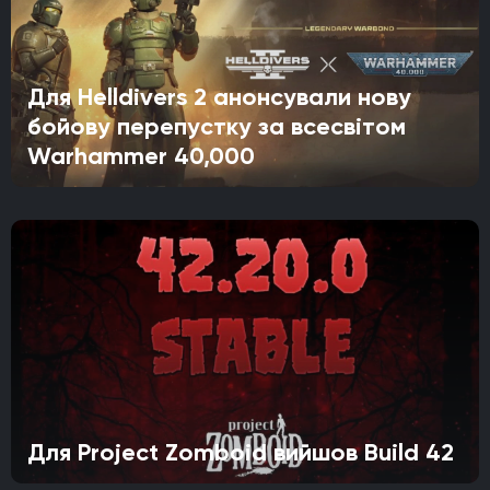
Для Helldivers 2 анонсували нову
бойову перепустку за всесвітом
Warhammer 40,000
Для Project Zomboid вийшов Build 42