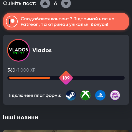
6
Оцініть пост:
Сподобався контент? Підтримай нас на
Patreon, та отримай унікальні бонуси!
Vlados
360
/1 000 XP
189
Підключені платформи:
Інші новини