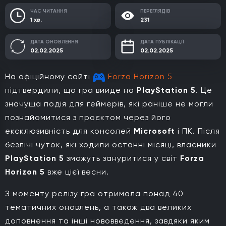
ЧАС ЧИТАННЯ
ПЕРЕГЛЯДІВ
1 хв.
231
ДАТА ОНОВЛЕННЯ
ДАТА ПУБЛІКАЦІЇ
02.02.2025
02.02.2025
На офіційному сайті
Forza Horizon 5
підтвердили, що гра вийде на
PlayStation 5
. Це
значуща подія для геймерів, які раніше не могли
познайомитися з проєктом через його
ексклюзивність для консолей
Microsoft
і ПК. Після
безлічі чуток, які ходили останні місяці, власники
PlayStation 5
зможуть зануритися у світ
Forza
Horizon 5
вже цієї весни.
З моменту релізу гра отримала понад 40
тематичних оновлень, а також два великих
доповнення та інші нововведення, завдяки яким