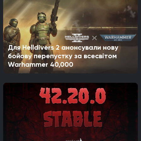
Для Helldivers 2 анонсували нову
бойову перепустку за всесвітом
Warhammer 40,000