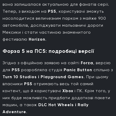
вона залишалася актуальною для фанатів серії.
Тепер, з виходом на
PS5
, користувачі зможуть
насолодитися величезним парком з майже 900
автомобілів, досліджувати мальовничі дороги
Мексики і стати частиною знаменитого
фестивалю
Horizon
.
Форза 5 на ПС5: подробиці версії
Згідно з офіційною заявою на сайті
Forza
, версію
для
PS5
розробляла студія
Panic Button
спільно з
Turn 10 Studios і Playground Games
. При цьому
власники
PS5
отримають весь той самий
контент, що й користувачі
Xbox
і ПК. Крім того, у
них буде можливість придбати додаткові пакети
машин, а також
DLC Hot Wheels і Rally
Adventure
.