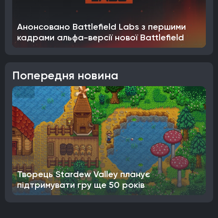
Анонсовано Battlefield Labs з першими
кадрами альфа-версії нової Battlefield
Попередня новина
Творець Stardew Valley планує
підтримувати гру ще 50 років