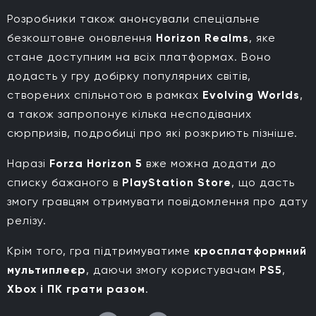
Розробники також анонсували спеціальне
безкоштовне оновлення
Horizon Realms
, яке
стане доступним на всіх платформах. Воно
додасть у гру добірку популярних світів,
створених спільнотою в рамках
Evolving Worlds
,
а також запропонує кілька несподіваних
сюрпризів, подробиці про які розкриють пізніше.
Наразі
Forza Horizon 5
вже можна додати до
списку бажаного в
PlayStation Store
, що дасть
змогу гравцям отримувати повідомлення про дату
релізу.
Крім того, гра підтримуватиме
кросплатформний
мультиплеєр
, даючи змогу користувачам
PS5
,
Xbox
і ПК
грати разом
.