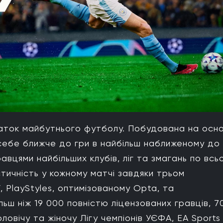
ток майбутнього футболу. Побудована на осно
 себе ближче до гри в найбільш наближеному до
вцями найбільших клубів, ліг та змагань по всь
тичність у кожному матчі завдяки трьом
 PlayStyles, оптимізованому Opta, та
льш ніж 19 000 повністю ліцензованих гравців, 7
ловічу та жіночу Лігу чемпіонів УЄФА, EA Sports