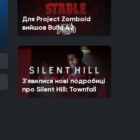
Для Project Zomboid
вийшов Build 42
З'явилися нові подробиці
про Silent Hill: Townfall