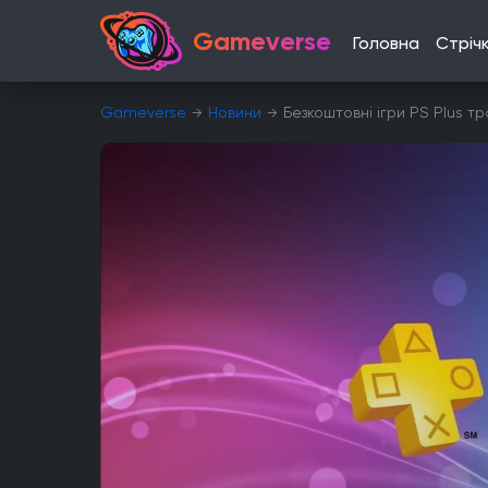
Gameverse
Головна
Стріч
Gameverse
Новини
Безкоштовні ігри PS Plus т