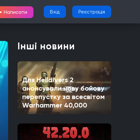
+
Вхід
Реєстрація
Написати
Інші новини
Для Helldivers 2
анонсували нову бойову
перепустку за всесвітом
Warhammer 40,000