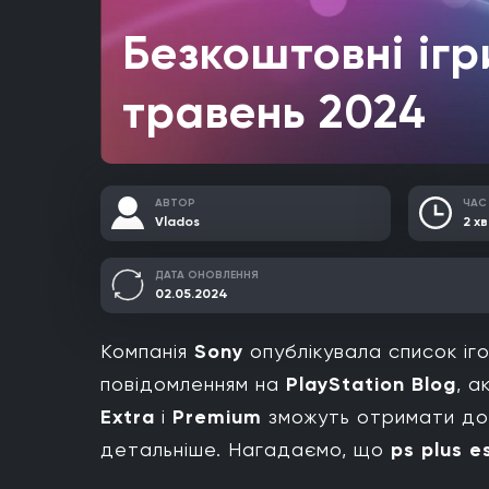
Безкоштовні ігр
травень 2024
АВТОР
ЧАС
Vlados
2 хв
ДАТА ОНОВЛЕННЯ
02.05.2024
Компанія
Sony
опублікувала список іг
повідомленням на
PlayStation Blog
, а
Extra
і
Premium
зможуть отримати дос
детальніше. Нагадаємо, що
ps plus e