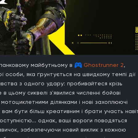
рпанковому майбутньому в
Ghostrunner 2
,
ої особи, яка ґрунтується на швидкому темпі дії
бивства з одного удару: пробивайтеся крізь
 в цьому сиквелі з'явилися численні бойові
ми мотоциклетними ділянками і нові захоплюючі
 вам бути більш креативним і брати участь наві
оступністю... однак, ваші вороги поводяться
авичок, забезпечуючи новий виклик з кожною