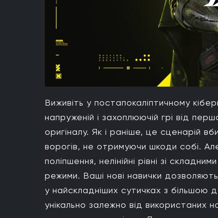
Виживіть у постапокаліптичному кібе
напруженій і захоплюючій грі від перш
оригіналу. Як і раніше, це сценарій в
ворогів, не отримуючи шкоди собі. Але
поліпшення, нелінійні рівні зі складни
режими. Ваші нові навички дозволяють
у найскладніших сутичках з більшою д
унікально залежно від використаних н