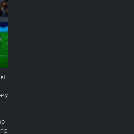
ві
ому
00
 FC