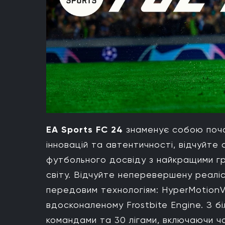
EA Sports FC 24
знаменує собою поча
інновацій та автентичності, відчуйте
футбольного досвіду з найкращими гра
світу. Відчуйте неперевершену реаліс
передовим технологіям: HyperMotionV,
вдосконаленому Frostbite Engine. З бі
командами та 30 лігами, включаючи чо