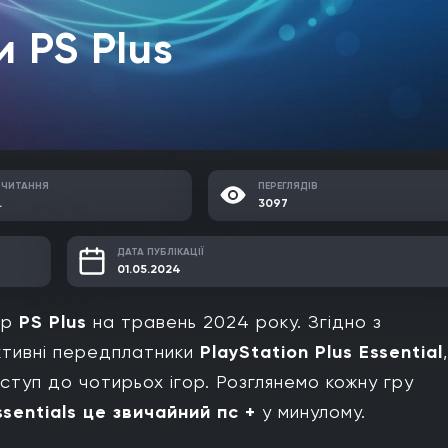
и PS Plus
 ЧИТАННЯ
ПЕРЕГЛЯДІВ
.
3097
ДАТА ПУБЛІКАЦІЇ
01.05.2024
ор
PS Plus
на травень 2024 року. Згідно з
ктивні передплатники
PlayStation Plus Essential
,
туп до чотирьох ігор. Розглянемо кожну гру
ssentials це звичайний пс +
у минулому.