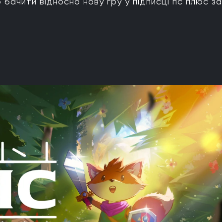
бачити відносно нову гру у підписці пс плюс за