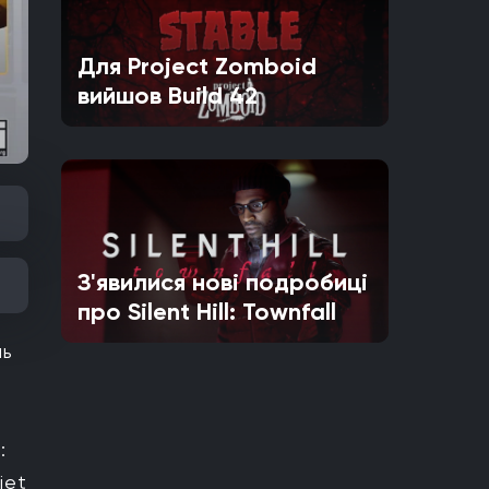
Для Project Zomboid
вийшов Build 42
З'явилися нові подробиці
про Silent Hill: Townfall
нь
:
iet