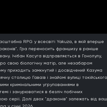
 масштабна RPG у всесвіті Yakuza, в якій вперше
раконів". Гра переносить франшизу в раніше
еану. Ічібан Касуга відправляється в Гонолулу,
про свою біологічну матір, але незабаром
ому приходить замкнутий і досвідчений Казума
чну столицю Гаваїв і знайомі вулиці токійськог
вими кримінальними угрупованнями в
емі і занурюватися в безліч побічних
ою серії. Долі двох "драконів" залежать від ва
а у січні 2026.