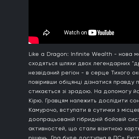
Like a Dragon: Infinite Wealth - нова
сходяться шляхи двох легендарних "д
незвіданий регіон - в серце Тихого ок
повіривши обіцянці дізнатися правду 
стикається зі зрадою. На допомогу й
Кірю. Гравцям належить дослідити соня
Камурочо, вступати в сутички з місце
доопрацьованій гібридній бойовій сист
активностей, що стали візитною картк
рішень. Гра буде доступна в ПС+ Екстр