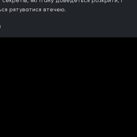
 секретів, які Ітану доведеться розкрити, і
ься рятуватися втечею.
h