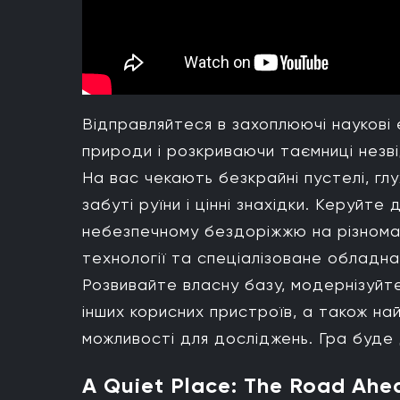
Відправляйтеся в захоплюючі наукові
природи і розкриваючи таємниці незвід
На вас чекають безкрайні пустелі, глух
забуті руїни і цінні знахідки. Керуйт
небезпечному бездоріжжю на різнома
технології та спеціалізоване обладн
Розвивайте власну базу, модернізуйт
інших корисних пристроїв, а також най
можливості для досліджень. Гра буде 
A Quiet Place: The Road Ahe