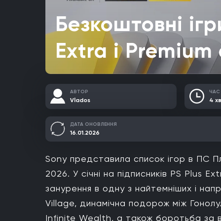
Безкоштовні ігр
Extra і Premium
АВТОР
ЧАС
Vlados
4 хв
ДАТА ОНОВЛЕННЯ
16.01.2026
Sony представила список ігор в ПС П
2026. У січні на підписників PS Plus E
занурення в одну з найтемніших і напр
Village, динамічна подорож між Гонолул
Infinite Wealth, а також боротьба за 