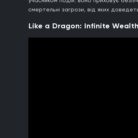
учасником подій: воно приховує безліч
смертельні загрози, від яких доведет
Like a Dragon: Infinite Wealt