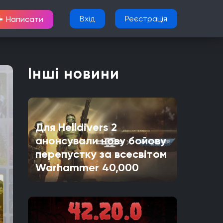
+
Вхід
Реєстрація
Написати
Інші новини
Для Helldivers 2
анонсували нову бойову
перепустку за всесвітом
Warhammer 40,000