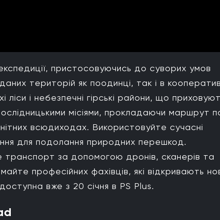
 експедиції, пристосовуючись до суворих умов
аних територій як поодинці, так і в кооператив
і ліси і небезпечні гірські райони, що приховую
е дослідницькими місіями, прокладаючи маршрут п
нітних всюдиходах. Використовуйте сучасні
ання для подолання природних перешкод.
е транспорт за допомогою дронів, сканерів та
майте професійних фахівців, які відкривають но
доступна вже з 20 січня в PS Plus.
ad