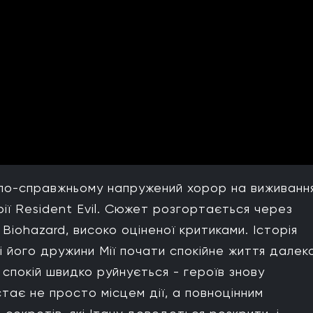
е по-справжньому напружений хорор на виживанн
рії Resident Evil. Сюжет розгортається через
7: Biohazard, високо оціненої критиками. Історія
і його дружини Мії почати спокійне життя далек
 спокій швидко руйнується - героїв знову
тає не просто місцем дії, а повноцінним