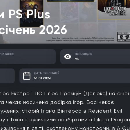
и PS Plus
 січень 2026
 ЧИТАННЯ
ПЕРЕГЛЯДІВ
.
95
ДАТА ПУБЛІКАЦІЇ
16.01.2026
люс Екстра і ПС Плюс Преміум (Делюкс) на січе
xtra чекає насичена добірка ігор. Вас чекає
ужених історій Ітана Вінтерса в Resident Evil
у і Токіо з вуличними розбірками в Like a Dragon
виживання в світі, охопленому монстрами, в A Qu