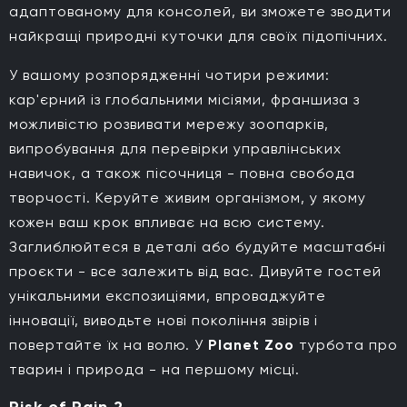
адаптованому для консолей, ви зможете зводити
найкращі природні куточки для своїх підопічних.
У вашому розпорядженні чотири режими:
кар'єрний із глобальними місіями, франшиза з
можливістю розвивати мережу зоопарків,
випробування для перевірки управлінських
навичок, а також пісочниця - повна свобода
творчості. Керуйте живим організмом, у якому
кожен ваш крок впливає на всю систему.
Заглиблюйтеся в деталі або будуйте масштабні
проєкти - все залежить від вас. Дивуйте гостей
унікальними експозиціями, впроваджуйте
інновації, виводьте нові покоління звірів і
повертайте їх на волю. У
Planet Zoo
турбота про
тварин і природа - на першому місці.
Risk of Rain 2