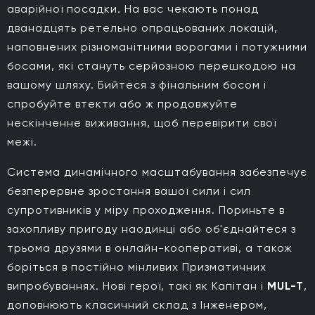
аварійної посадки. На вас чекають понад
дванадцять ретельно опрацьованих локацій,
наповнених різноманітними ворогами і потужними
босами, які стануть серйозною перешкодою на
вашому шляху. Бийтеся з фінальним босом і
спробуйте втекти або ж продовжуйте
нескінченне виживання, щоб перевірити свої
межі.
Система динамічного масштабування забезпечує
безперервне зростання вашої сили і сил
супротивників у міру проходження. Пориньте в
захопливу пригоду наодинці або об'єднайтеся з
трьома друзями в онлайн-кооперативі, а також
боріться в постійно мінливих Призматичних
випробуваннях. Нові герої, такі як Капітан і
MUL-T
,
доповнюють класичний склад з Інженером,