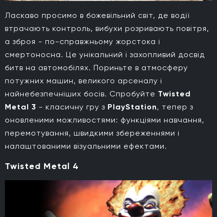
Ласкаво просимо в божевільний світ, де водії
втрачають контроль, вибухи розривають повітря,
а зброя - по-справжньому жорстока і
смертоносна. Це унікальний і захопливий досвід
битв на автомобілях. Пориньте в атмосферу
потужних машин, великого арсеналу і
найнебезпечніших босів. Спробуйте
Twisted
Metal 3
- класичну гру з
PlayStation
, тепер з
оновленими можливостями: функціями навчання,
перемотування, швидкими збереженнями і
налаштованими візуальними ефектами.
Twisted Metal 4