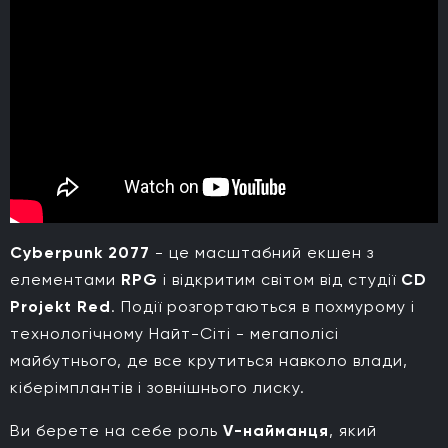
Cyberpunk 2077
- це масштабний екшен з
елементами
RPG
і відкритим світом від студії
CD
Projekt Red
.
Події розгортаються в похмурому і
технологічному Найт-Сіті - мегаполісі
майбутнього, де все крутиться навколо влади,
кіберімплантів і зовнішнього лиску.
Ви берете на себе роль
V-найманця
, який