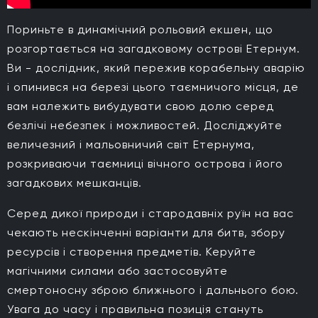
Пориньте в динамічний рольовий екшен, що
розгортається на загадковому острові Етернум.
Ви - дослідник, який пережив корабельну аварію
і опинився на березі цього таємничого місця, де
вам належить вибудувати свою долю серед
безлічі небезпек і можливостей. Досліджуйте
величезний і мальовничий світ Етернума,
розкриваючи таємниці вічного острова і його
загадкових мешканців.
Серед дикої природи і стародавніх руїн на вас
чекають нескінченні варіанти для битв, збору
ресурсів і створення предметів. Керуйте
магічними силами або застосовуйте
смертоносну зброю ближнього і дальнього бою.
Увага до часу і правильна позиція стануть