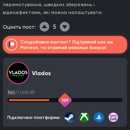
перемотування, швидких збережень і
відеоефектами, які можна налаштувати.
5
Оцініть пост:
Сподобався контент? Підтримай нас на
Patreon, та отримай унікальні бонуси!
Vlados
360
/1 000 XP
189
Підключені платформи: