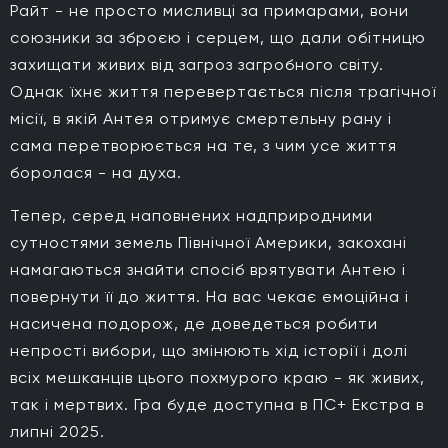
Райт - не просто мисливці за примарами, вони
союзники за зброєю і серцем, що дали обітницю
захищати живих від загроз загробного світу.
Однак їхнє життя перевертається після трагічної
місії, в якій Антея отримує смертельну рану і
сама перетворюється на те, з чим усе життя
боролася - на духа.
Тепер, серед наповнених надприродними
сутностями земель Північної Америки, закохані
намагаються знайти спосіб врятувати Антею і
повернути її до життя. На вас чекає емоційна і
насичена подорож, де доведеться робити
непрості вибори, що змінюють хід історії і долі
всіх мешканців цього похмурого краю - як живих,
так і мертвих. Гра буде доступна в ПС+ Екстра в
липні 2025.