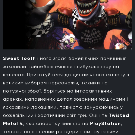
Sweet Tooth
і його зграя божевільних помічників
захопили найнебезпечніше і вибухове шоу на
колесах. Приготуйтеся до динамічного екшену з
великим вибором персонажів, техніки та
потужної зброї. Боріться на інтерактивних
аренах, наповнених деталізованими машинами і
яскравими локаціями, повністю занурюючись у
божевільний і хаотичний світ гри. Оцініть
Twisted
Metal 4
, яка спочатку вийшла на
PlayStation
,
тепер з поліпшеним рендерингом, функціями