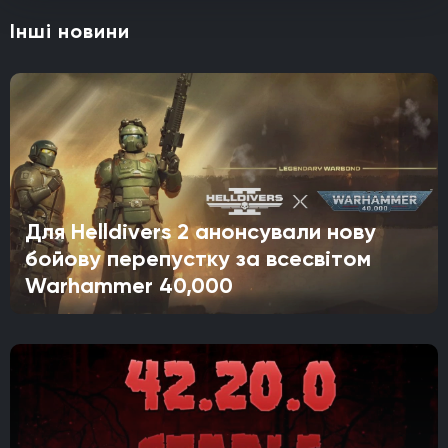
Інші новини
Для Helldivers 2 анонсували нову
бойову перепустку за всесвітом
Warhammer 40,000