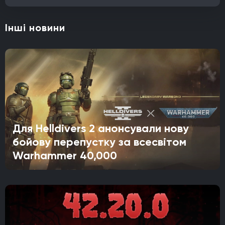
Інші новини
Для Helldivers 2 анонсували нову
бойову перепустку за всесвітом
Warhammer 40,000