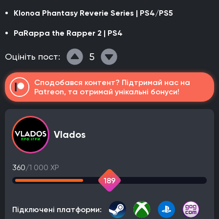
Klonoa Phantasy Reverie Series | PS4/PS5
PaRappa the Rapper 2 | PS4
5
Оцініть пост:
Сподобався контент? Підтримай нас на
Patreon, та отримай унікальні бонуси!
Vlados
360
/1 000 XP
189
Підключені платформи: