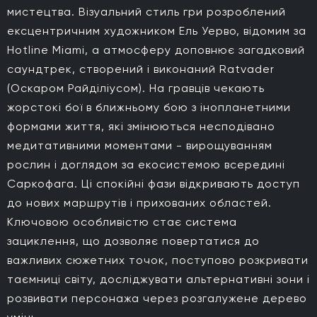
мистецтва. Візуальний стиль гри розроблений
ексцентричним художником Ель Уерво, відомим за
Hotline Miami, а атмосферу доповнює загадковий
саундтрек, створений і виконаний Ratvader
(Оскаром Райділіусом). На гравців чекають
жорстокі бої в ближньому бою з інопланетними
формами життя, які змінюються несподівано
медитативними моментами - вирощуванням
рослин і доглядом за екосистемою всередині
Саркофага. Ці спокійні фази відкривають доступ
до нових маршрутів і прихованих областей.
Ключовою особливістю стає система
зациклення, що дозволяє повертатися до
важливих сюжетних точок, поступово розкривати
таємниці світу, досліджувати альтернативні зони і
розвивати персонажа через розгалужене дерево