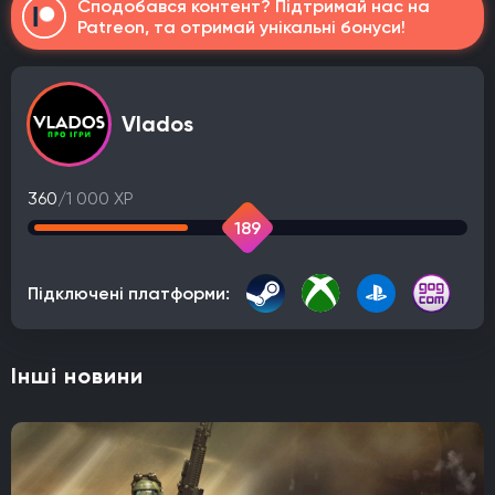
Сподобався контент? Підтримай нас на
Patreon, та отримай унікальні бонуси!
Vlados
360
/1 000 XP
189
Підключені платформи:
Інші новини