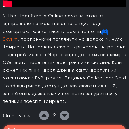
У The Elder Scrolls Online саме ви стаєте
відправною точкою нової легенди. Події
розгортаються за тисячу років до подій
Skyrim
, пропонуючи поглянути на далеке минуле
Тамріеля. На гравців чекають різноманітні регіони
- від грибних лісів Морровінда до похмурих вимірів
Облівіону, населених даедричними силами. Крім
сюжетних ліній і дослідження світу, доступний
масштабний PvP-режим. Видання Collection: Gold
Road відкриває доступ до всіх сюжетних ліній,
зон і біомів, дозволяючи повністю зануритися у
великий всесвіт Тамріеля.
2
Оцініть пост: