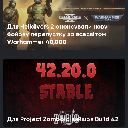
Для Helldivers 2 анонсували нову
бойову перепустку за всесвітом
Warhammer 40,000
Для Project Zomboid вийшов Build 42