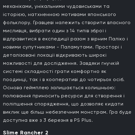
механіками, унікальними чудовиськами та
історією, натхненною мотивами японського
фольклору. Гравцеві належить створити власного
мисливця, вибрати один з 14 типів зброї і
відправитися в експедиції разом з вірним Паліко і
новими супутниками - Паламутами. Просторі і
деталізовані локації відкривають широкі
можливості для дослідження. Завдяки гнучкій
системі складності грати комфортно як
поодинці, так і в кооперативі до чотирьох осіб.
Основа геймплею залишається колишньою:
полювання приносить ресурси для створення і
поліпшення спорядження, що дозволяє кидати
виклик ще більш небезпечним монстрам. Гра буде
доступна вже з 3 березня в PS Plus.
Slime Rancher 2