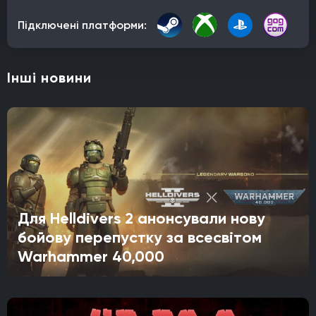
Підключені платформи:
Інші новини
Для Helldivers 2 анонсували нову
бойову перепустку за всесвітом
Warhammer 40,000