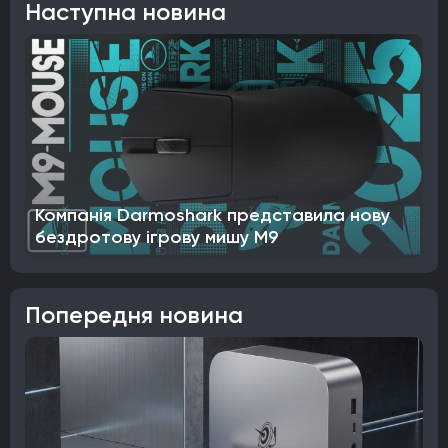
Наступна новина
Компанія Darmoshark представила нову
бездротову ігрову мишу M9
Попередня новина