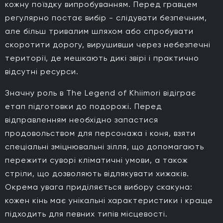
кожну поїздку випробуванням. Перед гравцем
регулярно постає вибір - слідувати безпечним,
але більш тривалим шляхом або спробувати
скоротити дорогу, вирушивши через небезпечні
території, де мешкають дикі звірі і практично
відсутні ресурси.
Значну роль в The Legend of Khiimori відіграє
етап підготовки до подорожі. Перед
відправленням необхідно запастися
продовольством для персонажа і коня, взяти
спеціальні зміцнювальні зілля, що допомагають
пережити суворі кліматичні умови, а також
стріли, що дозволяють відлякувати хижаків.
Окрема увага приділяється вибору скакуна:
кожен кінь має унікальні характеристики і краще
підходить для певних типів місцевості.