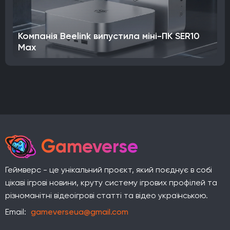
Компанія Beelink випустила міні-ПК SER10
Max
Gameverse
Геймверс - це унікальний проєкт, який поєднує в собі
цікаві ігрові новини, круту систему ігрових профілей та
різноманітні відеоігрові статті та відео українською.
Email:
gameverseua@gmail.com