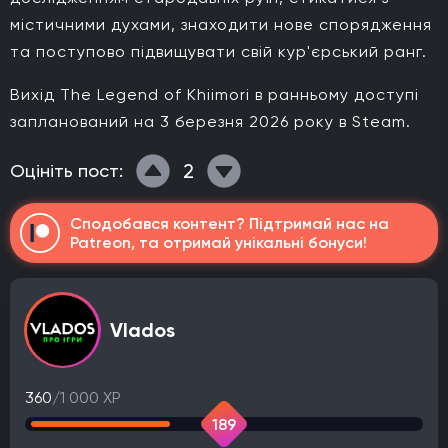
містичними духами, знаходити нове спорядження
та поступово підвищувати свій кур'єрський ранг.
Вихід The Legend of Khiimori в ранньому доступі
запланований на 3 березня 2026 року в Steam.
2
Оцініть пост:
Сподобався контент? Підтримай нас на
Patreon, та отримай унікальні бонуси!
Vlados
360
/1 000 XP
189