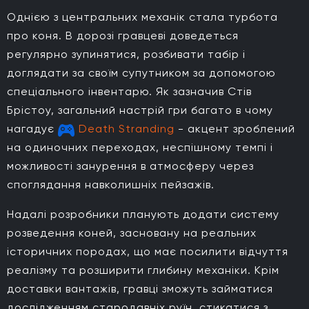
Однією з центральних механік стала турбота
про коня. В дорозі гравцеві доведеться
регулярно зупинятися, розбивати табір і
доглядати за своїм супутником за допомогою
спеціального інвентарю. Як зазначив Стів
Брістоу, загальний настрій гри багато в чому
нагадує
Death Stranding
- акцент зроблений
на одиночних переходах, неспішному темпі і
можливості занурення в атмосферу через
споглядання навколишніх пейзажів.
Надалі розробники планують додати систему
розведення коней, засновану на реальних
історичних породах, що має посилити відчуття
реалізму та розширити глибину механіки. Крім
доставки вантажів, гравці зможуть займатися
дослідженням стародавніх руїн, стикатися з