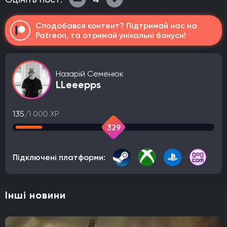
Сподобався контент? Підтримай нас на
Patreon, та отримай унікальні бонуси!
Назарій Семенюк
LLeeepps
135
/1 000 XP
329
Підключені платформи:
Інші новини