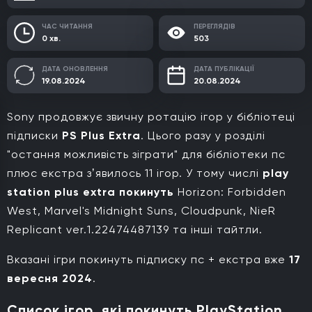
ЧАС ЧИТАННЯ
ПЕРЕГЛЯДІВ
0 хв.
503
ДАТА ОНОВЛЕННЯ
ДАТА ПУБЛІКАЦІЇ
19.08.2024
20.08.2024
Sony продовжує звичну ротацію ігор у бібліотеці
підписки
PS Plus Extra
. Цього разу у розділі
"остання можливість зіграти" для бібліотеки пс
плюс екстра зʼявилось 11 ігор. У тому числі
play
station plus extra покинуть
Horizon: Forbidden
West, Marvel's Midnight Suns, Cloudpunk, NieR
Replicant ver.1.22474487139 та інші тайтли.
Вказані ігри покинуть підписку пс + екстра вже
17
вересня 2024
.
Список ігор, які покинуть PlayStation