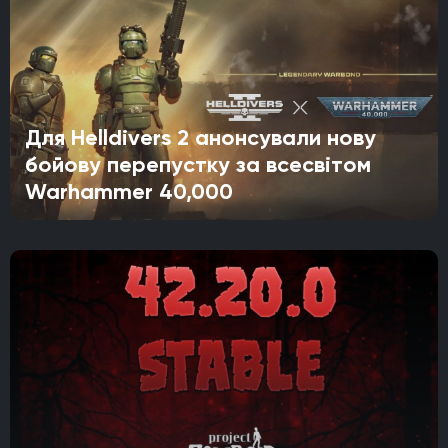
Для Helldivers 2 анонсували нову
бойову перепустку за всесвітом
Warhammer 40,000