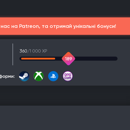
ас на Patreon, та отримай унікальні бонуси!
360
/1 000 XP
189
форми: