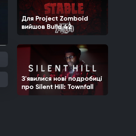
Для Project Zomboid
вийшов Build 42
З'явилися нові подробиці
про Silent Hill: Townfall