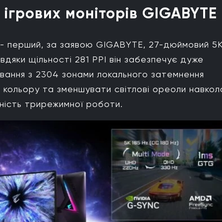
ігрових моніторів GIGABYTE
- перший, за заявою GIGABYTE, 27-дюймовий 5
авдяки щільності 281 PPI він забезпечує дуже
ування з 2304 зонами локального затемнення
 кольору та зменшувати світлові ореоли навкол
вність трирежимної роботи.