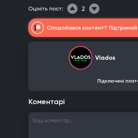
2
Оцініть пост:
Сподобався контент? Підтримай н
Vlados
Підключені плат
Коментарі