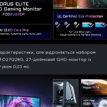
арактеристики, але відрізняється набором
 - FO27Q28G, 27-дюймовий QHD-монітор із
уком 0,03 мс.