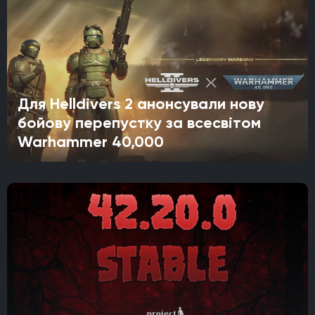
Для Helldivers 2 анонсували нову
бойову перепустку за всесвітом
Warhammer 40,000