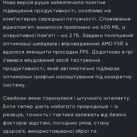
Нова версія рушія забезпечила помітне
підвищення продуктивності, особливо на
комп'ютерах середньої потужності. Споживання
відеопам'яті знизилося приблизно на 400 МБ, а
оперативної пам'яті - на 2 ГБ. Завдяки поліпшеній
оптимізації шейдерів і впровадженню AMD FSR 4
вдалося зменшити просадки FPS. Додатково в грі
з'явився вбудований засіб тестування
продуктивності, який автоматично підбирає
оптимальні графічні налаштування під конкретну
систему.
Серйозні зміни торкнулися і штучного інтелекту.
Боти тепер діють набагато природніше - їх
реакція, точність і тактика залежать від безлічі
факторів: відстані, погодних умов, стану
здоров'я, використовуваної зброї та