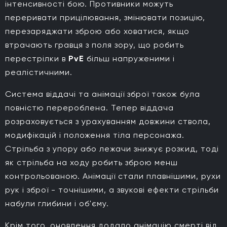
інтенсивності бою. Противники можуть
переривати прицілювання, змінювати позицію,
перезаряджати зброю або ховатися, якщо
втрачають гравця з поля зору, що робить
перестрілки в
PvE
більш напруженими і
реалістичними.
Система віддачі та анімації зброї також була
повністю перероблена. Тепер віддача
розраховується з урахуванням довжини ствола,
модифікацій і положення тіла персонажа.
Стрільба з упору або лежачи знижує розкид, тоді
як стрільба на ходу робить зброю менш
контрольованою. Анімації стали плавнішими, рухи
рук і зброї - точнішими, а звукові ефекти стрільби
набули глибини і об'єму.
Крім того, оновлення додало анімацію смерті від