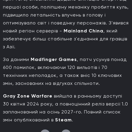
першої особи, поліпшену механіку пробиття куль,
підвищило летальність влучень в голову і
оптимізувало світ і поведінку персонажів. З'явився
новий регіон серверів -
Mainland China
, який
забезпечує більш стабільне з'єднання для гравців
з Азії.
За даними
Madfinger Games
, патч усунув понад
600 помилок, включаючи 120 вильотів і 70
технічних неполадок, а також вніс 10 ключових
змін, заснованих на відгуках спільноти.
Gray Zone Warfare
вийшла в ранньому доступі
30 квітня 2024 року, а повноцінний реліз версії 1.0
запланований на осінь 2027-го. Повний список
змін опублікований в
Steam
.