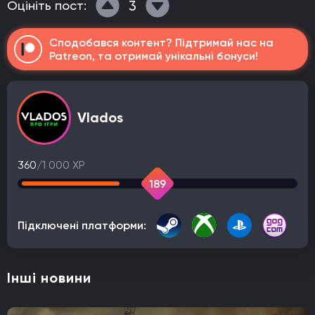
3
Оцініть пост:
Сподобався контент? Підтримай нас на
Patreon, та отримай унікальні бонуси!
Vlados
360
/1 000 XP
189
Підключені платформи:
Інші новини