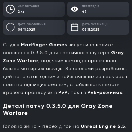
ЧАС ЧИТАННЯ
ПЕРЕГЛЯДІВ
2 хв.
47
ДАТА ОНОВЛЕННЯ
ДАТА ПУБЛІКАЦІЇ
08.11.2025
08.11.2025
Студія
Madfinger Games
випустила велике
оновлення 0.3.5.0 для тактичного шутера
Gray
Zone Warfare
, над яким команда працювала
більше чотирьох місяців. За словами розробників,
цей патч став одним з найзначніших за весь час і
помітно підвищив реалізм, стабільність і якість
ігрового процесу як в
PvP
, так і в
PvE-режимах
.
Деталі патчу 0.3.5.0 для Gray Zone
Warfare
Головна зміна - перехід гри на
Unreal Engine 5.5
.