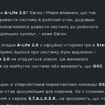
ти
A-Life 2.0
? Євген і Марія впевнені, що так.
ривести систему в робочий стан, додавши
 зобов'язалися довести систему до робочого
дальших зусиль», - каже Євген.
я згадки
A-Life 2.0
з офіційної сторінки гри в
St
у прямо йшлося про систему, було видалено і
e 2.0
не згадується зовсім. Це викликало
ся за майбутнє системи або вважають, що
GSC
один зі співробітників маркетингової команди
GS
ін став зрозумілішим для новачків. За її словами,
йомі з серією
S.T.A.L.K.E.R.
, не зрозуміють, що т