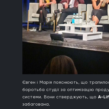
Євген і Марія пояснюють, що трапило
боротьба студії за оптимізацію прод
системи. Вони стверджують, що
A-Li
забагована.