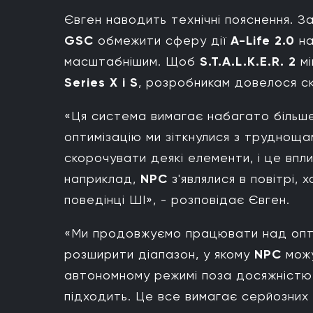
Євген наводить технічні пояснення. З
GSC
обмежити сферу дії
A-Life 2.0
н
масштабнішим. Щоб
S.T.A.L.K.E.R. 2
мі
Series X і S
, розробникам довелося ск
«Ця система вимагає набагато більше
оптимізацію ми зіткнулися з труднощ
скорочувати деякі елементи, і це вп
наприклад,
NPC
з'являлися в повітрі, х
поведінці ШІ», - розповідає Євген.
«Ми продовжуємо працювати над опт
розширити діапазон, у якому
NPC
можу
автономному режимі поза досяжністю 
підходить. Це все вимагає серйозних 