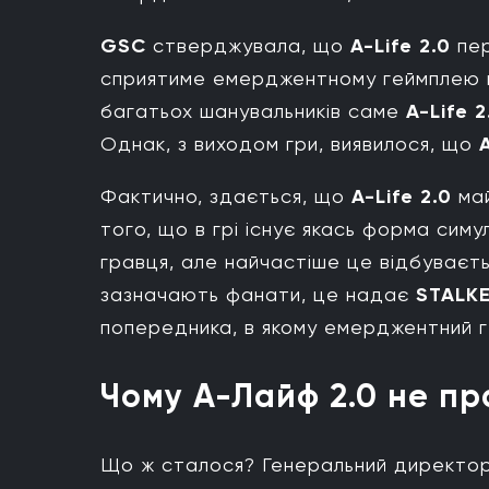
GSC
стверджувала, що
A-Life 2.0
пер
сприятиме емерджентному геймплею на
багатьох шанувальників саме
A-Life 2
Однак, з виходом гри, виявилося, що
A
Фактично, здається, що
A-Life 2.0
май
того, що в грі існує якась форма симу
гравця, але найчастіше це відбуваєть
зазначають фанати, це надає
STALKE
попередника, в якому емерджентний г
Чому А-Лайф 2.0 не п
Що ж сталося? Генеральний директо