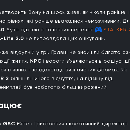
етворить Зону на щось живе, як ніколи раніше, і
 рівнях, які раніше вважалися неможливими. Дл
.0
була однією з головних переваг
STALKER 
-Life 2.0
не виправдала цих очікувань.
же відсутній у грі. Гравці не знайшли багато оз
ляції життя.
NPC
і вороги з'являються в радіусі ді
ся в явних і заздалегідь визначених формах. Як
R 2
більш лінійного відчуття, на відміну від
еймплей був набагато більш виражений.
рацює
р
GSC
Євген Григорович і креативний директор