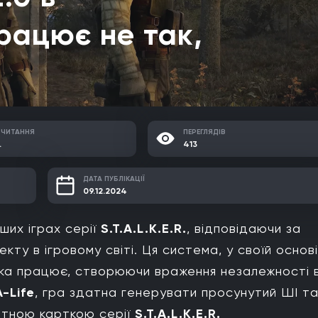
 працює не так,
 ЧИТАННЯ
ПЕРЕГЛЯДІВ
.
413
ДАТА ПУБЛІКАЦІЇ
09.12.2024
ших іграх серії
S.T.A.L.K.E.R.
, відповідаючи за
кту в ігровому світі. Ця система, у своїй основі
 яка працює, створюючи враження незалежності 
A-Life
, гра здатна генерувати просунутий ШІ т
зитною карткою серії
S.T.A.L.K.E.R.