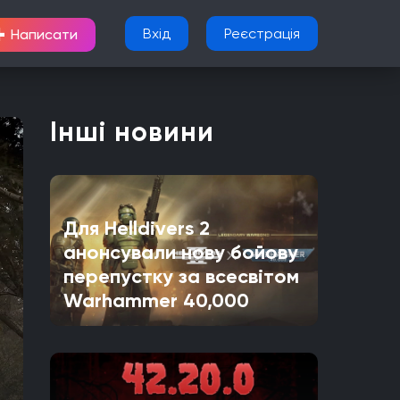
+
Вхід
Реєстрація
Написати
Інші новини
Для Helldivers 2
анонсували нову бойову
перепустку за всесвітом
Warhammer 40,000