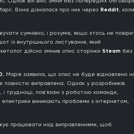
ис. Однак він вніс зміни без попередніх обговор
Марії. Вона дізналася про них через
Reddit
, кол
учати сумнівно, і розуміє, якщо хтось не повіри
шот із внутрішнього листування, який
кетолог дійсно змінив опис сторінки
Steam
без 
0
, Марія заявила, що опис не буде відновлено н
де повністю виправлена. Однак у розробників
, і труднощі, пов'язані з роботою команди,
я електрики виникають проблеми з інтернетом,
жує працювати над виправленнями, щоб