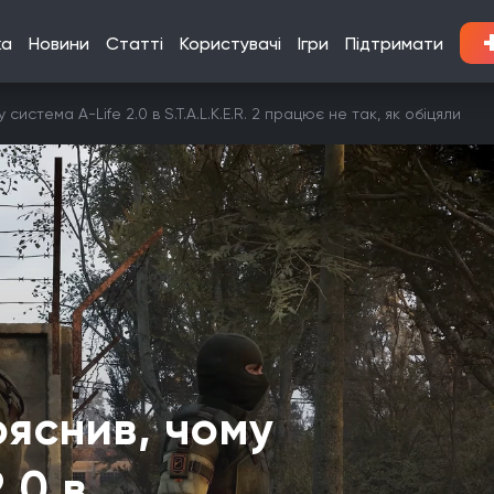
ка
Новини
Статті
Користувачі
Ігри
Підтримати
система A-Life 2.0 в S.T.A.L.K.E.R. 2 працює не так, як обіцяли
ояснив, чому
.0 в