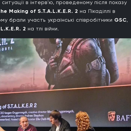
ситуації в інтерв'ю, проведеному після показу
e Making of S.T.A.L.K.E.R. 2
на Пікаділлі в
ому брали участь українські співробітники
GSC
,
.L.K.E.R. 2
на тлі війни.