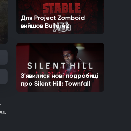
Для Project Zomboid
вийшов Build 42
З'явилися нові подробиці
про Silent Hill: Townfall
,
від
а