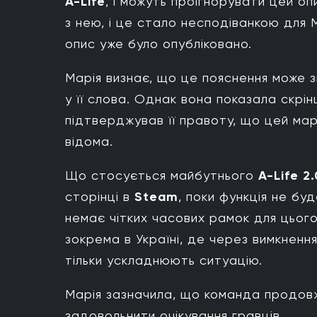
A-Life
, і можуть проігнорувати цей оп
з нею, і це стало несподіванкою для 
опис уже було опубліковано.
Марія визнає, що це пояснення може зв
у її слова. Однак вона показала скрін
підтверджував її правоту, що цей мар
відома.
Що стосується майбутнього
A-Life 2.
сторінці в
Steam
, поки функція не бу
немає чітких часових рамок для цього
зокрема в Україні, де через вимкненн
тільки ускладнюють ситуацію.
Марія зазначила, що команда продов
задовольнити очікування гравців.