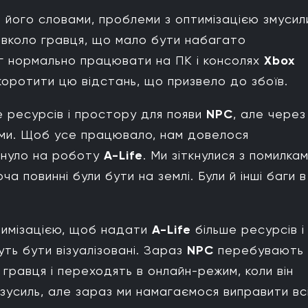
а його словами, проблеми з оптимізацією змусил
авколо гравця, що мало бути набагато
г нормально працювати на ПК і консолях
Xbox
оротити цю відстань, що призвело до збоїв.
 ресурсів і простору для появи
NPC
, але через
ами. Щоб усе працювало, нам довелося
линуло на роботу
A-Life
. Ми зіткнулися з помилкам
оча повинні були бути на землі. Були й інші баги в
имізацією, щоб надати
A-Life
більше ресурсів і
ть бути візуалізовані. Зараз
NPC
перебувають 
гравця і переходять в онлайн-режим, коли він
зусиль, але зараз ми намагаємося виправити вс