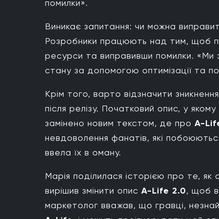
помилки».
Виникає запитання: чи можна виправи
Розробники працюють над тим, щоб п
ресурси та виправивши помилки. «Ми
стану за допомогою оптимізації та по
Крім того, варто відзначити зникненн
після релізу. Початковий опис, у яком
замінено новим текстом, де про
A-Lif
невдоволення фанатів, які побоюють
ввела їх в оману.
Марія поділилася історією про те, як 
вирішив змінити опис
A-Life 2.0
, щоб в
маркетолог вважав, що гравці, незна