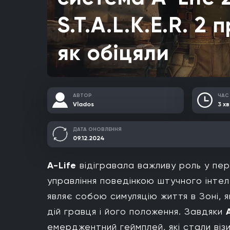
S.T.A.L.K.E.R. 2
як обіцяли
АВТОР
ЧАС
Vlados
3 хв
ДАТА ОНОВЛЕННЯ
09.12.2024
A-Life
відігравала важливу роль у пер
управління поведінкою штучного інтеле
являє собою симуляцію життя в Зоні,
дій гравця і його положення. Завдяки
емерджентний геймплей, які стали ві