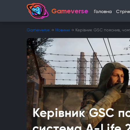
Gameverse
Головна
Стріч
Gameverse
Новини
Керівник GSC пояснив, чому 
Керівник GSC п
система A-Life 2