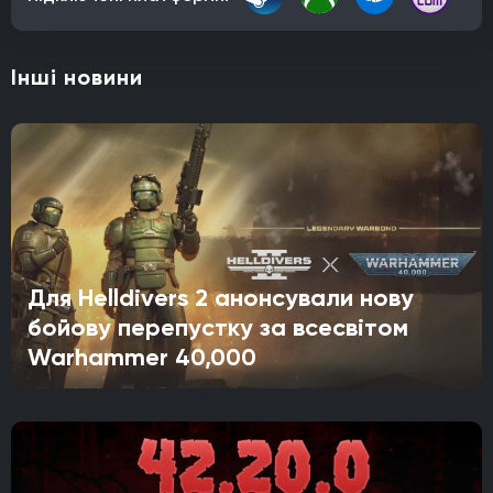
Інші новини
Для Helldivers 2 анонсували нову
бойову перепустку за всесвітом
Warhammer 40,000