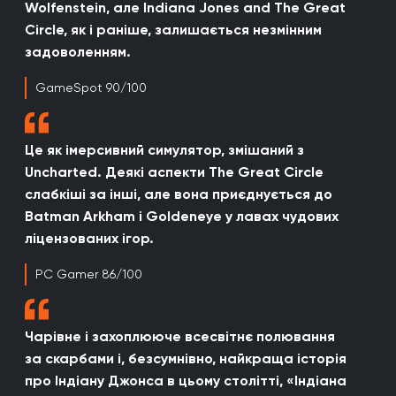
Wolfenstein, але Indiana Jones and The Great
Circle, як і раніше, залишається незмінним
задоволенням.
GameSpot 90/100
Це як імерсивний симулятор, змішаний з
Uncharted. Деякі аспекти The Great Circle
слабкіші за інші, але вона приєднується до
Batman Arkham і Goldeneye у лавах чудових
ліцензованих ігор.
PC Gamer 86/100
Чарівне і захоплююче всесвітнє полювання
за скарбами і, безсумнівно, найкраща історія
про Індіану Джонса в цьому столітті, «Індіана