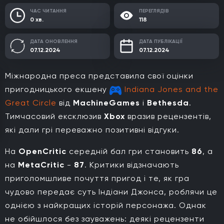
ЧАС ЧИТАННЯ
ПЕРЕГЛЯДІВ
0 хв.
118
ДАТА ОНОВЛЕННЯ
ДАТА ПУБЛІКАЦІЇ
07.12.2024
07.12.2024
Міжнародна преса представила свої оцінки
пригодницького екшену
Indiana Jones and the
Great Circle
від
MachineGames
і
Bethesda
.
Тимчасовий ексклюзив
Xbox
вразив рецензентів,
які дали грі переважно позитивні відгуки.
На
OpenCritic
середній бал гри становить
86
, а
на
MetaCritic
-
87
. Критики відзначають
приголомшливе почуття пригод і те, як гра
чудово передає суть Індіани Джонса, роблячи це
однією з найкращих історій персонажа. Однак
не обійшлося без зауважень: деякі рецензенти