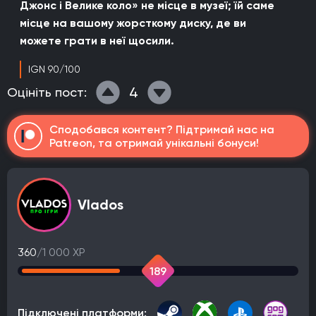
Джонс і Велике коло» не місце в музеї; їй саме
місце на вашому жорсткому диску, де ви
можете грати в неї щосили.
IGN 90/100
4
Оцініть пост:
Сподобався контент? Підтримай нас на
Patreon, та отримай унікальні бонуси!
Vlados
360
/1 000 XP
189
Підключені платформи: