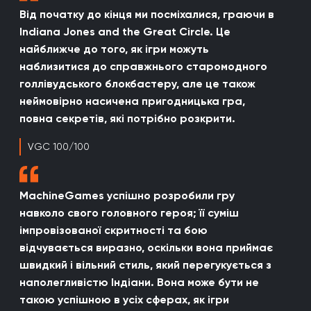
Від початку до кінця ми посміхалися, граючи в
Indiana Jones and the Great Circle. Це
найближче до того, як ігри можуть
наблизитися до справжнього старомодного
голлівудського блокбастеру, але це також
неймовірно насичена пригодницька гра,
повна секретів, які потрібно розкрити.
VGC 100/100
MachineGames успішно розробили гру
навколо свого головного героя; її суміш
імпровізованої скритності та бою
відчувається виразно, оскільки вона приймає
швидкий і вільний стиль, який перегукується з
наполегливістю Індіани. Вона може бути не
такою успішною в усіх сферах, як ігри