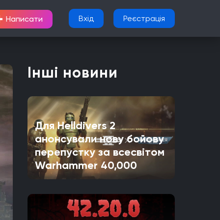
+
Вхід
Реєстрація
Написати
Інші новини
Для Helldivers 2
анонсували нову бойову
перепустку за всесвітом
Warhammer 40,000