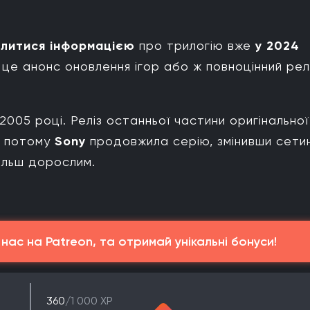
ілитися інформацією
про трилогію вже
у 2024
е це анонс оновлення ігор або ж повноцінний рел
2005 році. Реліз останньої частини оригінальної
ів потому
Sony
продовжила серію, змінивши сетин
ільш дорослим.
ас на Patreon, та отримай унікальні бонуси!
360
/1 000 XP