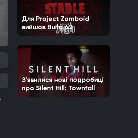
Для Project Zomboid
вийшов Build 42
З'явилися нові подробиці
про Silent Hill: Townfall
м