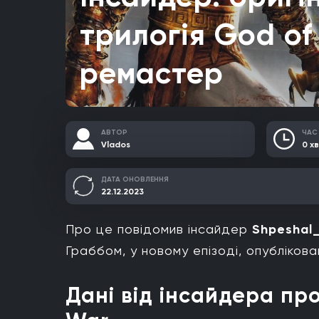
трилогія God o
ремастер
АВТОР
ЧАС
Vlados
0 хв
ДАТА ОНОВЛЕННЯ
22.12.2023
Про це повідомив інсайдер
Shpeshal_
Граббом, у новому епізоді, опубліков
Дані від інсайдера пр