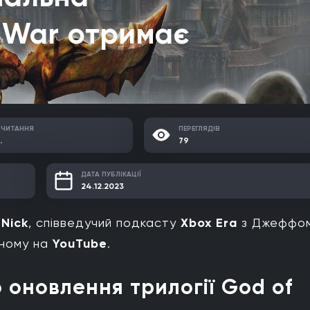
f War отримає
 ЧИТАННЯ
ПЕРЕГЛЯДІВ
.
79
ДАТА ПУБЛІКАЦІЇ
24.12.2023
Nick
, співведучий подкасту
Xbox
Era
з Джеффо
аному на
YouTube
.
о оновлення трилогії God of