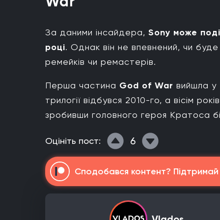
War
За даними інсайдера,
Sony
може под
році
. Однак він не впевнений, чи буд
ремейків чи ремастерів.
Перша частина
God of War
вийшла у 
трилогії відбувся 2010-го, а вісім рок
зробивши головного героя Кратоса б
6
Оцініть пост:
Сподобався контент? Підтримай н
Vlados