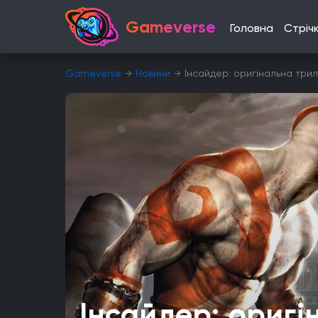
Gameverse
Головна
Стріч
Gameverse
Новини
Інсайдер: оригінальна три
Інсайдер: оригі