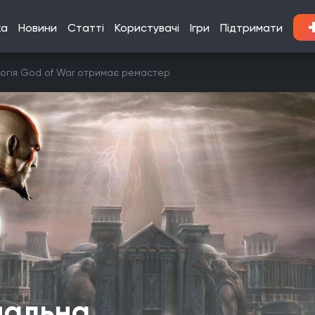
ка
Новини
Статті
Користувачі
Ігри
Підтримати
логія God of War отримає ремастер
нальна