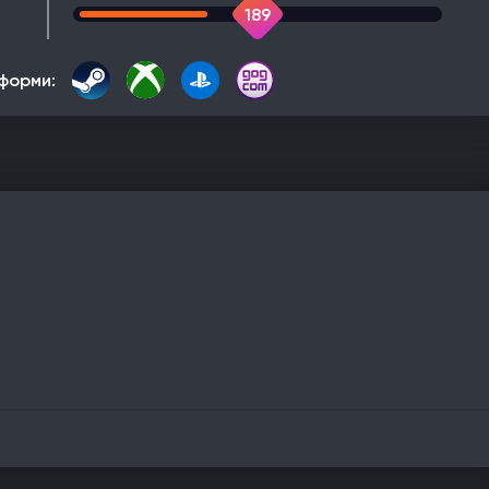
189
форми: