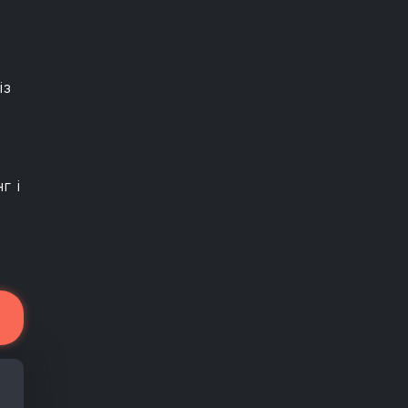
із
г і