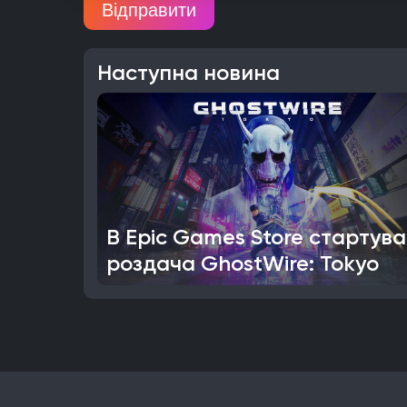
Відправити
Наступна новина
В Epic Games Store стартув
роздача GhostWire: Tokyo