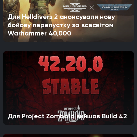
Для Helldivers 2 анонсували нову
бойову перепустку за всесвітом
Warhammer 40,000
Для Project Zomboid вийшов Build 42