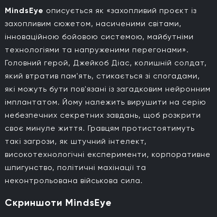
MindsEye
описується як «захопливий проєкт із
захопливим сюжетом, насиченими світами,
інноваційною бойовою системою, майбутніми
технологіями та напруженими перегонами».
Головний герой, Джейкоб Діас, колишній солдат,
який втратив пам'ять, стикається зі спогадами,
які можуть бути пов'язані із загадковим нейронним
імплантатом. Йому належить вирушити на серію
небезпечних секретних завдань, щоб розкрити
своє минуле життя. Гравцям протистоятимуть
такі загрози, як штучний інтелект,
високотехнологічні експерименти, корпоративне
шпигунство, політичні махінації та
неконтрольована військова сила.
Скриншоти MindsEye