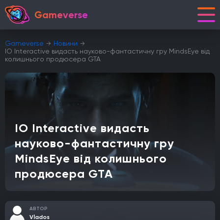
Gameverse
Gameverse
Новини
IO Interactive видасть науково-фантастичну гру MindsEye від
колишнього продюсера GTA
IO Interactive видасть
науково-фантастичну гру
MindsEye від колишнього
продюсера GTA
АВТОР
Vlados