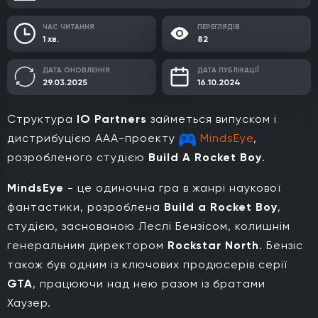
ЧАС ЧИТАННЯ
ПЕРЕГЛЯДІВ
1 хв.
82
ДАТА ОНОВЛЕННЯ
ДАТА ПУБЛІКАЦІЇ
29.03.2025
16.10.2024
Структура
IO Partners
займеться випуском і
дистрибуцією AAA-проекту
MindsEye
,
розробленого студією
Build A Rocket Boy
.
MindsEye
- це одиночна гра в жанрі наукової
фантастики, розроблена
Build a Rocket Boy
,
студією, заснованою Леслі Бензісом, колишнім
генеральним директором
Rockstar North
. Бензіс
також був одним із ключових продюсерів серії
GTA
, працюючи над нею разом із братами
Хаузер.