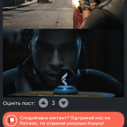
3
Оцініть пост:
Сподобався контент? Підтримай нас на
Patreon, та отримай унікальні бонуси!