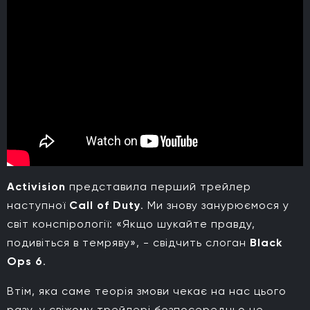
Activision
представила перший трейлер
наступної
Call of Duty
. Ми знову занурюємося у
світ конспірології: «Якщо шукайте правду,
подивіться в темряву», - свідчить слоган
Black
Ops 6
.
Втім, яка саме теорія змови чекає на нас цього
разу, у свіжому трейлері безпосередньо не