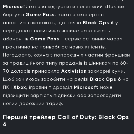
Microsoft
готова відпустити новенький «Поклик
боргу» в
Game Pass
. Багато експертів і
аналітиків вважають, що поява
Black Ops 6
у
передплаті позитивно вплине на кількість
абонентів
Game Pass
- сервіс останнім часом
практично не приваблює нових клієнтів.
Нагадаємо, кожна з попередніх частин франшизи
за традиційного типу продажів із цінником по 60-
70 доларів приносила
Activision
захмарні суми.
Щоб хоч якось заробити на релізі
Black Ops 6
на
ПК і
Xbox
, ігровий підрозділ
Microsoft
може
підвищити вартість підписки або запровадити
новий дорожчий тариф.
Перший трейлер Call of Duty: Black Ops
6