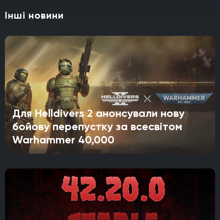
Інші новини
Для Helldivers 2 анонсували нову
бойову перепустку за всесвітом
Warhammer 40,000