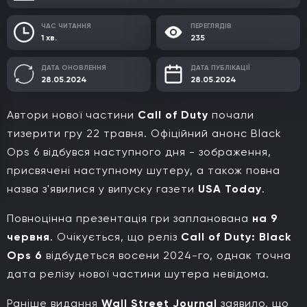
ЧАС ЧИТАННЯ
ПЕРЕГЛЯДІВ
1 хв.
235
ДАТА ОНОВЛЕННЯ
ДАТА ПУБЛІКАЦІЇ
28.05.2024
28.05.2024
Автори нової частини
Call of Duty
почали
тизерити гру 22 травня. Офіційний анонс Black
Ops 6 відбувся наступного дня - зображення,
присвячені наступному шутеру, а також повна
назва з'явилися у випуску газети
USA Today
.
Повноцінна презентація гри запланована
на 9
червня
. Очікується, що реліз
Call of Duty: Black
Ops 6
відбудеться восени 2024-го, однак точна
дата релізу нової частини шутера невідома.
Раніше видання
Wall Street Journal
заявило, що