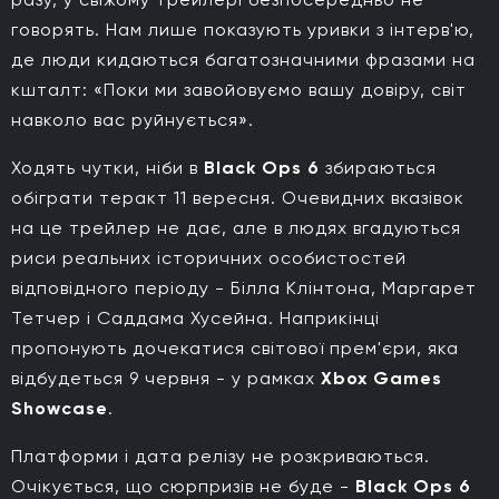
говорять. Нам лише показують уривки з інтерв'ю,
де люди кидаються багатозначними фразами на
кшталт: «Поки ми завойовуємо вашу довіру, світ
навколо вас руйнується».
Ходять чутки, ніби в
Black Ops 6
збираються
обіграти теракт 11 вересня. Очевидних вказівок
на це трейлер не дає, але в людях вгадуються
риси реальних історичних особистостей
відповідного періоду - Білла Клінтона, Маргарет
Тетчер і Саддама Хусейна. Наприкінці
пропонують дочекатися світової прем'єри, яка
відбудеться 9 червня - у рамках
Xbox Games
Showcase
.
Платформи і дата релізу не розкриваються.
Очікується, що сюрпризів не буде -
Black Ops 6