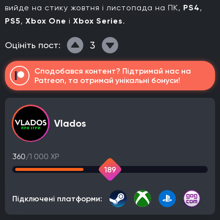
вийде на стику жовтня і листопада на ПК,
PS4
,
PS5
,
Xbox One
і
Xbox Series
.
3
Оцініть пост:
Сподобався контент? Підтримай нас на
Patreon, та отримай унікальні бонуси!
Vlados
360
/1 000 XP
189
Підключені платформи: