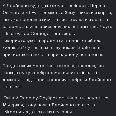
У Джейсона буде дві ключові здібності. Перша -
Omnipresent Evil - дозволяє йому зникати з карти,
швидко переміщатися та вистежувати жертв за
слідами, залишаючись для них непомітним. Друга
- Improvised Carnage - дає змогу
використовувати предмети на мапі як зброю,
кидаючи їх у вцілілих, оглушаючи їх або навіть
притискаючи до стін при вдалому попаданні.
Представник Horror Inc. також підтвердив, що
гравців очікує набір косметичних скінів, які
дозволять відтворити класичні образи Джейсона
з фільмів.
Ювілей Dead by Daylight офіційно відзначається
16 червня, тому поява Джейсона повністю
збігається з датою святкування.