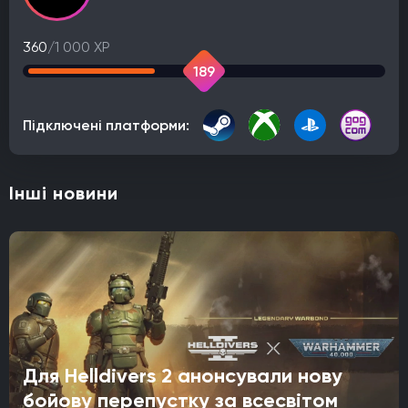
360
/1 000 XP
189
Підключені платформи:
Інші новини
Для Helldivers 2 анонсували нову
бойову перепустку за всесвітом