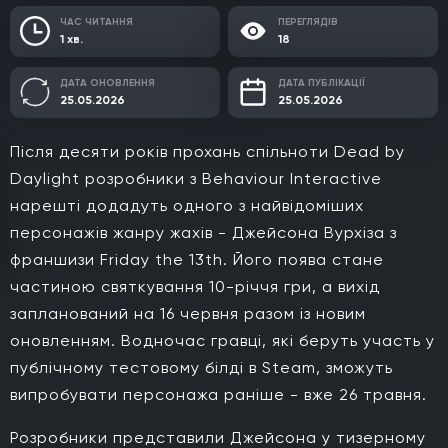
ЧАС ЧИТАННЯ
ПЕРЕГЛЯДІВ
1 хв.
18
ДАТА ОНОВЛЕННЯ
ДАТА ПУБЛІКАЦІЇ
25.05.2026
25.05.2026
Після десяти років прохань спільноти Dead by
Daylight розробники з Behaviour Interactive
нарешті додадуть одного з найвідоміших
персонажів жанру жахів - Джейсона Вурхіза з
франшизи Friday the 13th. Його поява стане
частиною святкування 10-річчя гри, а вихід
запланований на 16 червня разом із новим
оновленням. Водночас гравці, які беруть участь у
публічному тестовому білді в Steam, зможуть
випробувати персонажа раніше - вже 26 травня.
Розробники представили Джейсона у тизерному