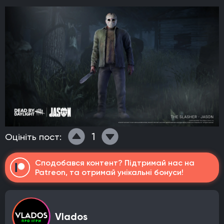
1
Оцініть пост:
Сподобався контент? Підтримай нас на
Patreon, та отримай унікальні бонуси!
Vlados