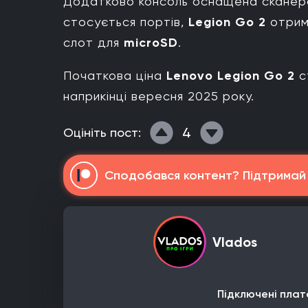
Додатково консоль оснащена сканером
стосується портів,
Legion Go 2
отрим
слот для
microSD
.
Початкова ціна
Lenovo Legion Go 2
с
наприкінці вересня 2025 року.
4
Оцініть пост:
Сподобався контент? Підтримай н
Vlados
Підключені плат