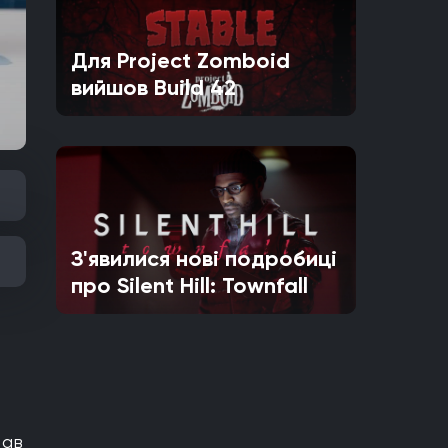
Для Project Zomboid
вийшов Build 42
З'явилися нові подробиці
про Silent Hill: Townfall
з
мав