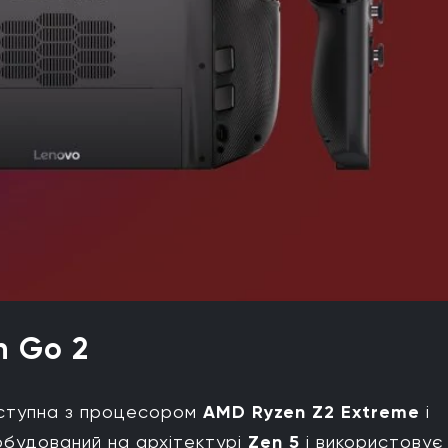
n Go 2
тупна з процесором
AMD Ryzen Z2 Extreme
і
будований на архітектурі
Zen 5
і використовує