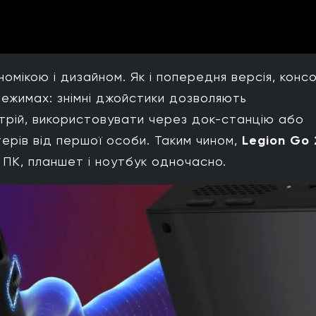
омікою і дизайном. Як і попередня версія, конс
режимах: знімні джойстики дозволяють
трій, використовувати через док-станцію або
ерів від першої особи. Таким чином,
Legion Go 
й ПК, планшет і ноутбук одночасно.