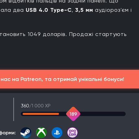
 відбитків пальців на задній панелі. Що
ала два
USB 4.0 Type-C
,
3,5 мм
аудіороз'єм і
тановить 1049 доларів. Продажі стартують
ас на Patreon, та отримай унікальні бонуси!
360
/1 000 XP
189
форми: