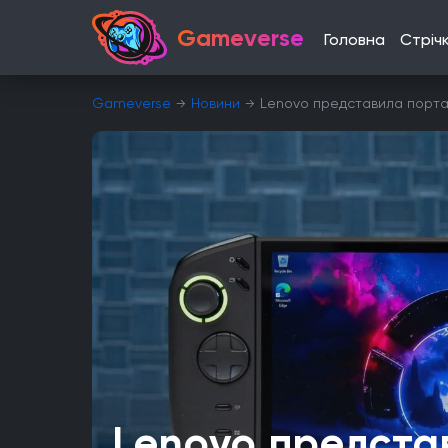
Gameverse
Головна
Стріч
Gameverse
Новини
Lenovo представила порта
Lenovo предста