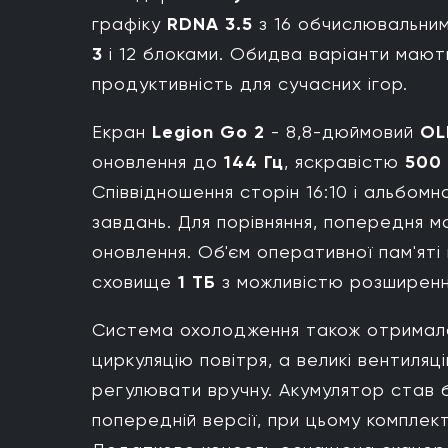
графіку
RDNA 3.5
з 16 обчислювальни
3
і 12 блоками. Обидва варіанти маю
продуктивність для сучасних ігор.
Екран
Legion Go 2
- 8,8-дюймовий
OL
оновлення до
144 Гц
, яскравістю
500 
Співвідношення сторін 16:10 і альбомн
завдань. Для порівняння, попередня 
оновлення. Об'єм оперативної пам'яті
сховище
1 ТБ
з можливістю розширен
Система охолодження також отримала
циркуляцію повітря, а великі вентиляці
регулювати вручну. Акумулятор став б
попередній версії, при цьому компле