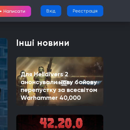
+
Вхід
Реєстрація
Написати
Інші новини
Для Helldivers 2
анонсували нову бойову
перепустку за всесвітом
Warhammer 40,000