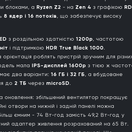
ми блоками, а
Ryzen Z2
- на
Zen 4
з графікою
RD
ть
8 ядер і 16 потоків
, що забезпечує високу
ED
з роздільною здатністю
1200p
, частотою
ніт
і підтримкою
HDR True Black 1000
.
а орієнтація роблять пристрій зручним для різни
модель мала
IPS-дисплей 1600p
з тією ж часто
 має два варіанти:
16 ГБ і 32 ГБ
, а вбудоване
ня до
2 ТБ
через
microSD
.
 оновлення: збільшений вентилятор покращує
йні отвори на нижній і задній панелі можна
ільш ємним - 74 Вт-год замість 49,2 Вт-год у
ктний адаптер живлення розрахований на 65 Вт.