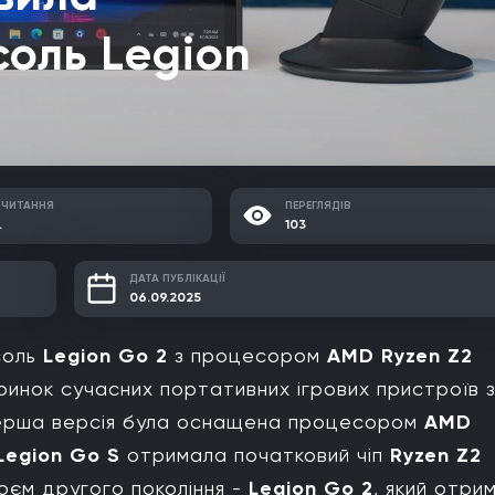
соль Legion
 ЧИТАННЯ
ПЕРЕГЛЯДІВ
.
103
ДАТА ПУБЛІКАЦІЇ
06.09.2025
соль
Legion Go 2
з процесором
AMD Ryzen Z2
ринок сучасних портативних ігрових пристроїв 
ерша версія була оснащена процесором
AMD
Legion Go S
отримала початковий чіп
Ryzen Z2
роєм другого покоління -
Legion Go 2
, який отри