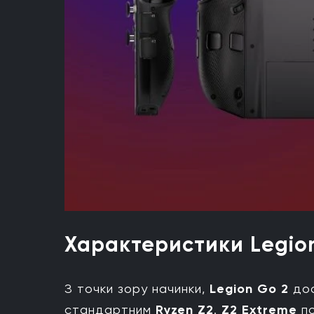
Характеристики Legio
З точки зору начинки,
Legion Go 2
дос
стандартним
Ryzen Z2
.
Z2 Extreme
по