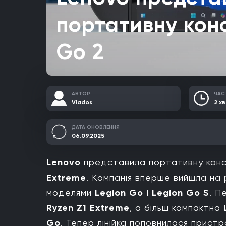
портативну кон
Go 2
АВТОР
ЧАС
Vlados
2 хв
ДАТА ОНОВЛЕННЯ
06.09.2025
Lenovo
представила портативну кон
Extreme
. Компанія вперше вийшла на 
моделями
Legion Go і Legion Go S
. П
Ryzen Z1 Extreme
, а більш компактна
Go
. Тепер лінійка поповнилася прист